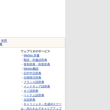
｜
学問
典
ウェブリオのサービス
・
Weblio 辞書
・
類語・対義語辞典
・
英和辞典・和英辞典
・
Weblio翻訳
・
日中中日辞典
・
日韓韓日辞典
・
フランス語辞典
・
インドネシア語辞典
・
タイ語辞典
・
ベトナム語辞典
・
古語辞典
・
キャリジェネ～生成AIスクー
ル・AIスキルでキャリアアップ