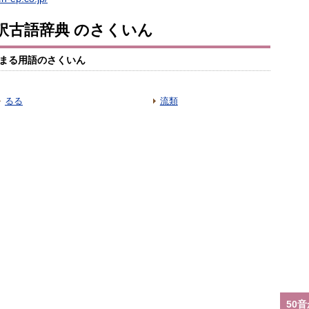
訳古語辞典 のさくいん
まる用語のさくいん
るる
流類
50