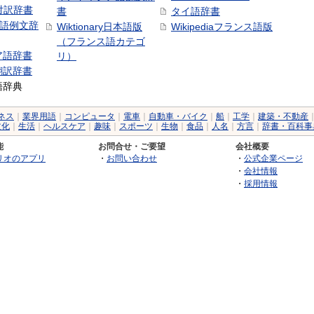
日対訳辞書
書
タイ語辞書
中国語例文辞
Wiktionary日本語版
Wikipediaフランス語版
（フランス語カテゴ
ア語辞書
リ）
翻訳辞書
語辞典
ネス
｜
業界用語
｜
コンピュータ
｜
電車
｜
自動車・バイク
｜
船
｜
工学
｜
建築・不動産
文化
｜
生活
｜
ヘルスケア
｜
趣味
｜
スポーツ
｜
生物
｜
食品
｜
人名
｜
方言
｜
辞書・百科事
能
お問合せ・ご要望
会社概要
リオのアプリ
・
お問い合わせ
・
公式企業ページ
・
会社情報
・
採用情報