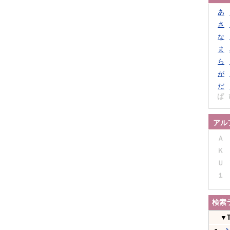
あ
さ
な
ま
ら
が
だ
ぱ
アル
Ａ
Ｋ
Ｕ
１
検索
▼