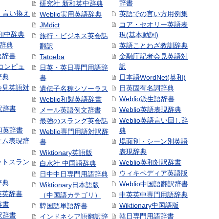
辞書
研究社 新和英中辞典
語・言い換え
英語での言い方用例集
Weblio実用英語辞典
コア・セオリー英語表
JMdict
和中辞典
現(基本動詞)
旅行・ビジネス英会話
和辞典
英語ことわざ教訓辞典
翻訳
語辞書
金融庁記者会見英語対
Tatoeba
コンピュ
訳
日英・英日専門用語辞
辞典
日本語WordNet(英和)
書
会見英語対
日英固有名詞辞典
遺伝子名称シソーラス
Weblio派生語辞書
Weblio和製英語辞書
訳辞書
Weblio英語表現辞典
メール英語例文辞書
Weblio英語言い回し辞
最強のスラング英会話
号和英辞書
典
Weblio専門用語対訳辞
オム表現辞
場面別・シーン別英語
書
表現辞典
Wiktionary英語版
ットスラン
Weblio英和対訳辞書
白水社 中国語辞典
ウィキペディア英語版
日中中日専門用語辞典
辞典
Weblio中国語翻訳辞書
Wiktionary日本語版
英英辞書
中英英中専門用語辞典
（中国語カテゴリ）
辞書
Wiktionary中国語版
韓国語単語辞書
訳辞書
韓日専門用語辞書
インドネシア語翻訳辞