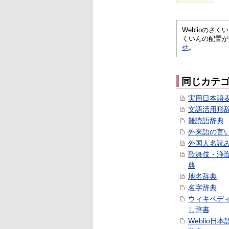
Weblioの
くいんの配置が
せ
。
同じカテ
実用日本語
文語活用形
難読語辞典
外来語の言
外国人名読
歌舞伎・浄
典
地名辞典
名字辞典
ウィキペデ
し辞書
Weblio日