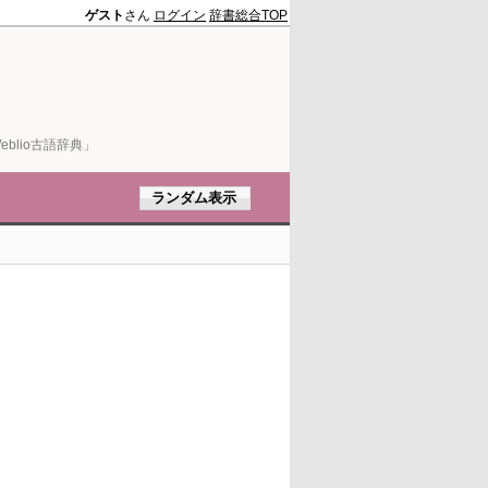
ゲスト
さん
ログイン
辞書総合TOP
blio古語辞典」