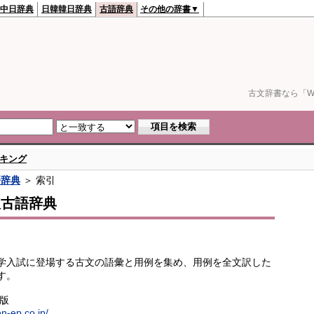
中日辞典
日韓韓日辞典
古語辞典
その他の辞書▼
古文辞書なら「We
キング
語辞典
＞ 索引
訳古語辞典
学入試に登場する古文の語彙と用例を集め、用例を全文訳した
す。
出版
en-ep.co.jp/