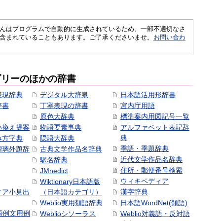
さくいんはプログラムで自動的に生成されているため、一部不適切なさ
含まれていることもあります。ご了承くださいませ。
お問い合わ
ゴリーのほかの辞書
表現辞典
デジタル大辞泉
日本語活用形辞書
辞書
丁寧表現の辞書
宮内庁用語
原色大辞典
標準案内用図記号一覧
い換え提案
物語要素事典
アルファベット表記辞
典
み方字典
隠語大辞典
季語・季題辞典
瑠璃外題辞
古典文学作品名辞典
近代文学作品名辞典
駅名辞典
住所・郵便番号検索
JMnedict
ウィキペディア
Wiktionary日本語版
ィア小見出
（日本語カテゴリ）
漢字辞典
Weblio実用類語辞典
日本語WordNet(類語)
本語例文用例
Weblioシソーラス
Weblio対義語・反対語