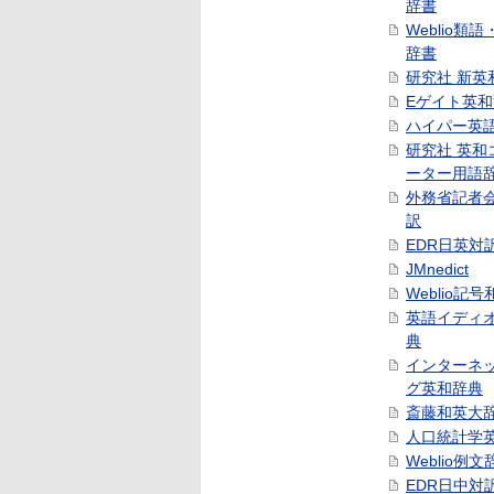
辞書
Weblio類
辞書
研究社 新英
Eゲイト英
ハイパー英
研究社 英和
ーター用語
外務省記者
訳
EDR日英対
JMnedict
Weblio記
英語イディ
典
インターネ
グ英和辞典
斎藤和英大
人口統計学
Weblio例文
EDR日中対