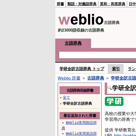
辞書
類語・対義語辞典
英和・和英辞典
日中
古語辞典
約23000語収録の古語辞典
古語辞典
学研全訳古語辞典 トップ
索引
ラン
Weblio 辞書
＞
古語辞典
＞
学研全訳古
学研全
古語辞典収録辞書
全て
▼
学研全訳古語辞典
▼
高校の授業や大
最近追加された辞書
学習用の辞典で
Weblio実用類語辞
▼
典
提供 学研教育
Weblio実用英語辞
▼
URL
http://gakk