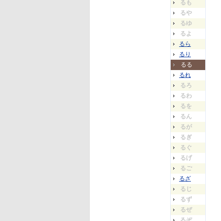
るも
るや
るゆ
るよ
るら
るり
るる
るれ
るろ
るわ
るを
るん
るが
るぎ
るぐ
るげ
るご
るざ
るじ
るず
るぜ
るぞ