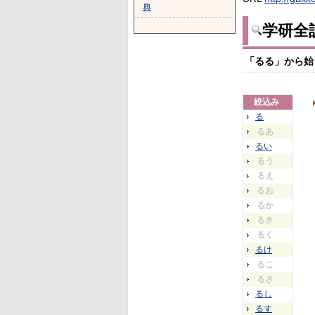
典
学研全
「るる」から始
絞込み
る
るあ
るい
るう
るえ
るお
るか
るき
るく
るけ
るこ
るさ
るし
るす