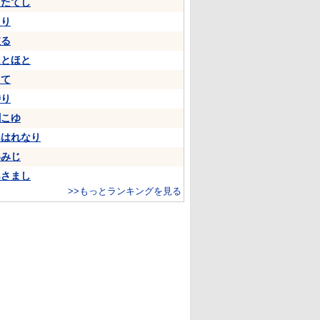
うたてし
たり
依る
ほとほと
して
侍り
聞こゆ
あはれなり
いみじ
あさまし
>>もっとランキングを見る