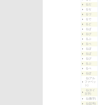
るだ
るぢ
るづ
るで
るど
るば
るび
るぶ
るべ
るぼ
るぱ
るぴ
るぷ
るぺ
るぽ
る(アル
ファベッ
ト)
る(タイ
文字)
る(数字)
る(記号)