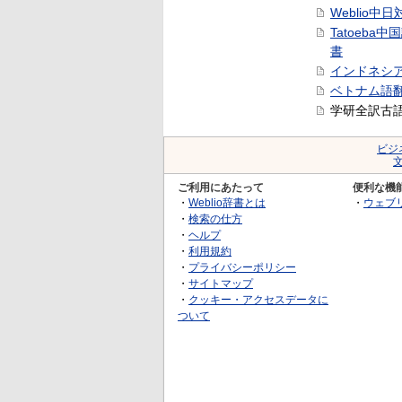
Weblio中
Tatoeba
書
インドネシ
ベトナム語
学研全訳古
ビジ
ご利用にあたって
便利な機
・
Weblio辞書とは
・
ウェブ
・
検索の仕方
・
ヘルプ
・
利用規約
・
プライバシーポリシー
・
サイトマップ
・
クッキー・アクセスデータに
ついて