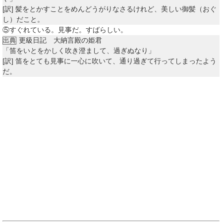
[訳]
髪をとかすことをめんどうがりなさるけれど、美しい御髪（おぐ
し）だこと。
⑤
すぐれている。見事だ。すばらしい。
更級日記 大納言殿の姫君
出典
「笛をいとをかしく吹き澄まして、過ぎぬなり」
[訳]
笛をとても見事に一心に吹いて、通り過ぎて行ってしまったよう
だ。