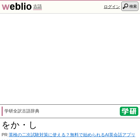
古語
検索
ログイン
学研全訳古語辞典
をか・し
PR:
英検の二次試験対策に使える？無料で始められるAI英会話アプリ