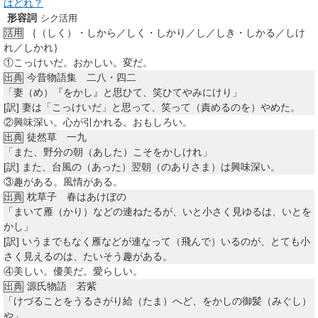
はどれ？
形容詞
シク活用
｛（しく）・しから／しく・しかり／し／しき・しかる／しけ
活用
れ／しかれ｝
①
こっけいだ。おかしい。変だ。
今昔物語集 二八・四二
出典
「妻（め）『をかし』と思ひて、笑ひてやみにけり」
[訳]
妻は「こっけいだ」と思って、笑って（責めるのを）やめた。
②
興味深い。心が引かれる。おもしろい。
徒然草 一九
出典
「また、野分の朝（あした）こそをかしけれ」
[訳]
また、台風の（あった）翌朝（のありさま）は興味深い。
③
趣がある。風情がある。
枕草子 春はあけぼの
出典
「まいて雁（かり）などの連ねたるが、いと小さく見ゆるは、いとを
かし」
[訳]
いうまでもなく雁などが連なって（飛んで）いるのが、とても小
さく見えるのは、たいそう趣がある。
④
美しい。優美だ。愛らしい。
源氏物語 若紫
出典
「けづることをうるさがり給（たま）へど、をかしの御髪（みぐし）
や」