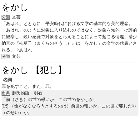
をかし
文芸
分類
「あはれ」とともに、平安時代における文学の基本的な美的理念。
「あはれ」のように対象に入り込むのではなく、対象を知的・批評的
に観察し、鋭い感覚で対象をとらえることによって起こる情趣。清少
納言の『枕草子（まくらのそうし）』は「をかし」の文学の代表とさ
れる。⇒あはれ
文芸
分類
をかし 【犯し】
名詞
罪を犯すこと。また、罪。
源氏物語 明石
出典
「前（さき）の世の報いか、この世のをかしか」
[訳]
（命がなくなろうとするのは）前世の報いか、この世で犯した罪
（のせい）か。