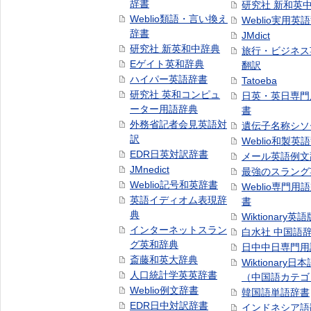
辞書
研究社 新和英
Weblio類語・言い換え
Weblio実用英
辞書
JMdict
研究社 新英和中辞典
旅行・ビジネス
Eゲイト英和辞典
翻訳
ハイパー英語辞書
Tatoeba
研究社 英和コンピュ
日英・英日専門
ーター用語辞典
書
外務省記者会見英語対
遺伝子名称シソ
訳
Weblio和製英
EDR日英対訳辞書
メール英語例文
JMnedict
最強のスラング
Weblio記号和英辞書
Weblio専門用
英語イディオム表現辞
書
典
Wiktionary英語
インターネットスラン
白水社 中国語
グ英和辞典
日中中日専門用
斎藤和英大辞典
Wiktionary日
人口統計学英英辞書
（中国語カテゴ
Weblio例文辞書
韓国語単語辞書
EDR日中対訳辞書
インドネシア語