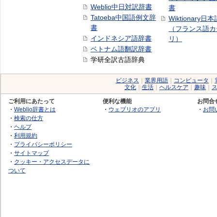
Weblio中日対訳辞書
書
Tatoeba中国語例文辞
Wiktionary日
書
（フランス語カ
インドネシア語辞書
リ）
ベトナム語翻訳辞書
学研全訳古語辞典
ビジネス
｜
業界用語
｜
コンピュータ
｜
文化
｜
生活
｜
ヘルスケア
｜
趣味
｜
ご利用にあたって
便利な機能
お問合
・
Weblio辞書とは
・
ウェブリオのアプリ
・
お問
・
検索の仕方
・
ヘルプ
・
利用規約
・
プライバシーポリシー
・
サイトマップ
・
クッキー・アクセスデータに
ついて