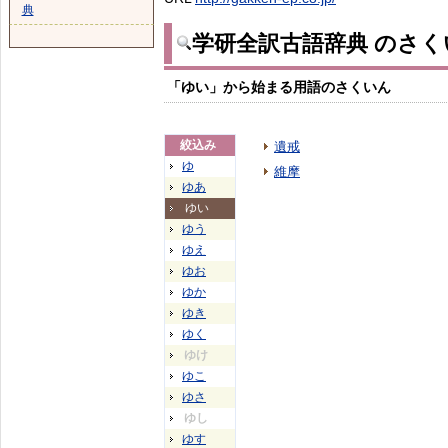
典
学研全訳古語辞典 のさく
「ゆい」から始まる用語のさくいん
絞込み
遺戒
ゆ
維摩
ゆあ
ゆい
ゆう
ゆえ
ゆお
ゆか
ゆき
ゆく
ゆけ
ゆこ
ゆさ
ゆし
ゆす