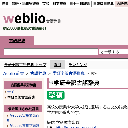
辞書
類語・対義語辞典
英和・和英辞典
日中中日辞典
日韓韓日辞典
古語辞
古語辞典
約23000語収録の古語辞典
古語辞典
学研全訳古語辞典 トップ
索引
ランキング
Weblio 辞書
＞
古語辞典
＞
学研全訳古語辞典
＞ 索引
学研全訳古語辞典
古語辞典収録辞書
全て
▼
学研全訳古語辞典
▼
高校の授業や大学入試に登場する古文の語彙
最近追加された辞書
学習用の辞典です。
Weblio実用類語辞
▼
典
提供 学研教育出版
Weblio実用英語辞
▼
URL
http://gakken-ep.co.jp/