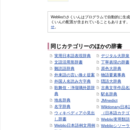
Weblioのさくいんはプログラムで自動的に
くいんの配置が含まれていることもあります。
せ
。
同じカテゴリーのほかの辞書
実用日本語表現辞典
デジタル大辞泉
文語活用形辞書
丁寧表現の辞書
難読語辞典
原色大辞典
外来語の言い換え提案
物語要素事典
外国人名読み方字典
隠語大辞典
歌舞伎・浄瑠璃外題辞
古典文学作品名
典
駅名辞典
地名辞典
JMnedict
名字辞典
Wiktionary日
ウィキペディア小見出
（日本語カテゴ
し辞書
Weblio実用類
Weblio日本語例文用例
Weblioシソー