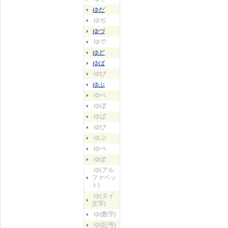
ゆだ
ゆぢ
ゆづ
ゆで
ゆど
ゆば
ゆび
ゆぶ
ゆべ
ゆぼ
ゆぱ
ゆぴ
ゆぷ
ゆぺ
ゆぽ
ゆ(アル
ファベッ
ト)
ゆ(タイ
文字)
ゆ(数字)
ゆ(記号)