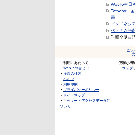
Weblio中
Tatoeba
書
インドネシ
ベトナム語
学研全訳古
ビジ
ご利用にあたって
便利な機
・
Weblio辞書とは
・
ウェブ
・
検索の仕方
・
ヘルプ
・
利用規約
・
プライバシーポリシー
・
サイトマップ
・
クッキー・アクセスデータに
ついて