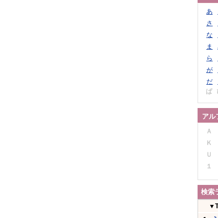
あ
さ
な
ま
ら
が
だ
ぱ
アル
Ａ
Ｋ
Ｕ
１
検索
▼