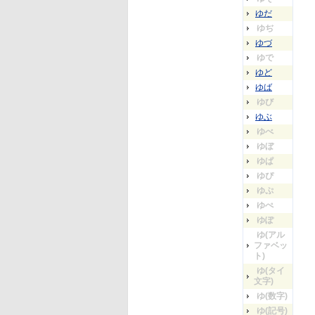
ゆだ
ゆぢ
ゆづ
ゆで
ゆど
ゆば
ゆび
ゆぶ
ゆべ
ゆぼ
ゆぱ
ゆぴ
ゆぷ
ゆぺ
ゆぽ
ゆ(アル
ファベッ
ト)
ゆ(タイ
文字)
ゆ(数字)
ゆ(記号)