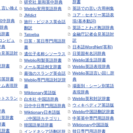
辞書
研究社 新和英中辞典
語・言い換え
英語での言い方用例集
Weblio実用英語辞典
コア・セオリー英語表
JMdict
和中辞典
現(基本動詞)
旅行・ビジネス英会話
和辞典
英語ことわざ教訓辞典
翻訳
語辞書
金融庁記者会見英語対
Tatoeba
コンピュ
訳
日英・英日専門用語辞
辞典
日本語WordNet(英和)
書
会見英語対
日英固有名詞辞典
遺伝子名称シソーラス
Weblio派生語辞書
Weblio和製英語辞書
訳辞書
Weblio英語表現辞典
メール英語例文辞書
Weblio英語言い回し辞
最強のスラング英会話
号和英辞書
典
Weblio専門用語対訳辞
オム表現辞
場面別・シーン別英語
書
表現辞典
Wiktionary英語版
ットスラン
Weblio英和対訳辞書
白水社 中国語辞典
ウィキペディア英語版
日中中日専門用語辞典
辞典
Weblio中国語翻訳辞書
Wiktionary日本語版
英英辞書
中英英中専門用語辞典
（中国語カテゴリ）
辞書
Wiktionary中国語版
韓国語単語辞書
訳辞書
韓日専門用語辞書
インドネシア語翻訳辞