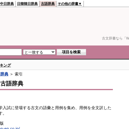
中日辞典
日韓韓日辞典
古語辞典
その他の辞書▼
古文辞書なら「We
キング
語辞典
＞ 索引
訳古語辞典
学入試に登場する古文の語彙と用例を集め、用例を全文訳した
す。
出版
en-ep.co.jp/