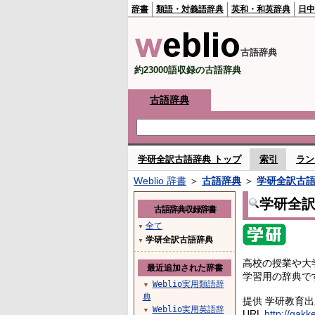
辞書
類語・対義語辞典
英和・和英辞典
日中
古語辞典
約23000語収録の古語辞典
古語辞典
学研全訳古語辞典 トップ
索引
ラン
Weblio 辞書
＞
古語辞典
＞
学研全訳古
学研全
古語辞典収録辞書
全て
▼
学研全訳古語辞典
▼
高校の授業や大
最近追加された辞書
学習用の辞典で
Weblio実用類語辞
▼
典
提供 学研教育
Weblio実用英語辞
▼
URL
http://gakk