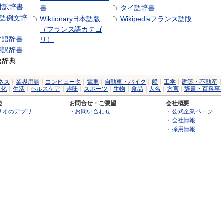
日対訳辞書
書
タイ語辞書
中国語例文辞
Wiktionary日本語版
Wikipediaフランス語版
（フランス語カテゴ
ア語辞書
リ）
翻訳辞書
語辞典
ネス
｜
業界用語
｜
コンピュータ
｜
電車
｜
自動車・バイク
｜
船
｜
工学
｜
建築・不動産
文化
｜
生活
｜
ヘルスケア
｜
趣味
｜
スポーツ
｜
生物
｜
食品
｜
人名
｜
方言
｜
辞書・百科事
能
お問合せ・ご要望
会社概要
リオのアプリ
・
お問い合わせ
・
公式企業ページ
・
会社情報
・
採用情報