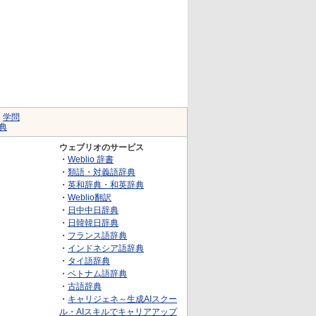
｜
学問
典
ウェブリオのサービス
・
Weblio 辞書
・
類語・対義語辞典
・
英和辞典・和英辞典
・
Weblio翻訳
・
日中中日辞典
・
日韓韓日辞典
・
フランス語辞典
・
インドネシア語辞典
・
タイ語辞典
・
ベトナム語辞典
・
古語辞典
・
キャリジェネ～生成AIスクー
ル・AIスキルでキャリアアップ