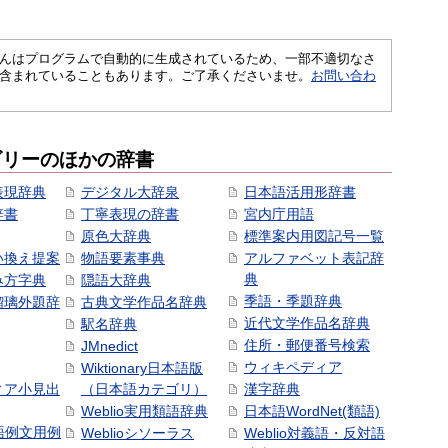
さくいんはプログラムで自動的に生成されているため、一部不適切なさ
含まれていることもあります。ご了承くださいませ。
お問い合わ
ゴリーのほかの辞書
表現辞典
デジタル大辞泉
日本語活用形辞書
辞書
丁寧表現の辞書
宮内庁用語
原色大辞典
標準案内用図記号一覧
い換え提案
物語要素事典
アルファベット表記辞
典
み方字典
隠語大辞典
季語・季題辞典
瑠璃外題辞
古典文学作品名辞典
近代文学作品名辞典
駅名辞典
住所・郵便番号検索
JMnedict
ウィキペディア
Wiktionary日本語版
ィア小見出
（日本語カテゴリ）
漢字辞典
Weblio実用類語辞典
日本語WordNet(類語)
本語例文用例
Weblioシソーラス
Weblio対義語・反対語