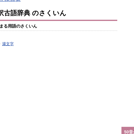
訳古語辞典 のさくいん
まる用語のさくいん
湯文字
50