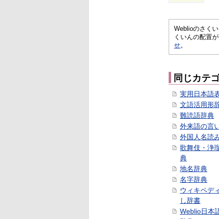
Weblioの
くいんの配置が
せ
。
同じカテ
実用日本語
文語活用形
難読語辞典
外来語の言
外国人名読
歌舞伎・浄
典
地名辞典
名字辞典
ウィキペデ
し辞書
Weblio日