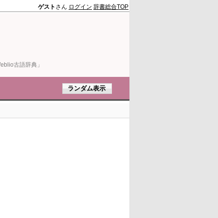
ゲスト
さん
ログイン
辞書総合TOP
blio古語辞典」