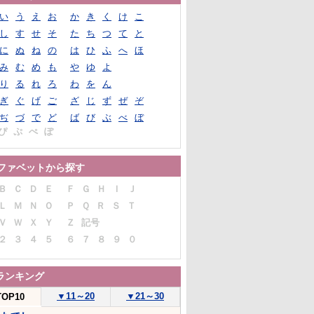
い
う
え
お
か
き
く
け
こ
し
す
せ
そ
た
ち
つ
て
と
に
ぬ
ね
の
は
ひ
ふ
へ
ほ
み
む
め
も
や
ゆ
よ
り
る
れ
ろ
わ
を
ん
ぎ
ぐ
げ
ご
ざ
じ
ず
ぜ
ぞ
ぢ
づ
で
ど
ば
び
ぶ
べ
ぼ
ぴ
ぷ
ぺ
ぽ
ファベットから探す
Ｂ
Ｃ
Ｄ
Ｅ
Ｆ
Ｇ
Ｈ
Ｉ
Ｊ
Ｌ
Ｍ
Ｎ
Ｏ
Ｐ
Ｑ
Ｒ
Ｓ
Ｔ
Ｖ
Ｗ
Ｘ
Ｙ
Ｚ
記号
２
３
４
５
６
７
８
９
０
ランキング
▼
11～20
▼
21～30
TOP10