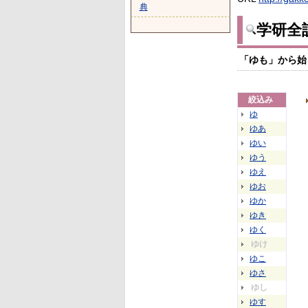
典
学研全
「ゆも」から始
絞込み
ゆ
ゆあ
ゆい
ゆう
ゆえ
ゆお
ゆか
ゆき
ゆく
ゆけ
ゆこ
ゆさ
ゆし
ゆす