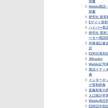
辞書
Weblio類
辞書
研究社 新英
Eゲイト英
ハイパー英
研究社 英和
ーター用語
外務省記者
訳
EDR日英対
JMnedict
Weblio記
英語イディ
典
インターネ
グ英和辞典
斎藤和英大
人口統計学
Weblio例文
EDR日中対