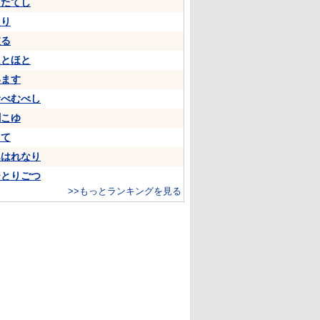
うたてし
たり
依る
ほとほと
います
むべむべし
聞こゆ
して
あはれなり
ひとりごつ
>>もっとランキングを見る