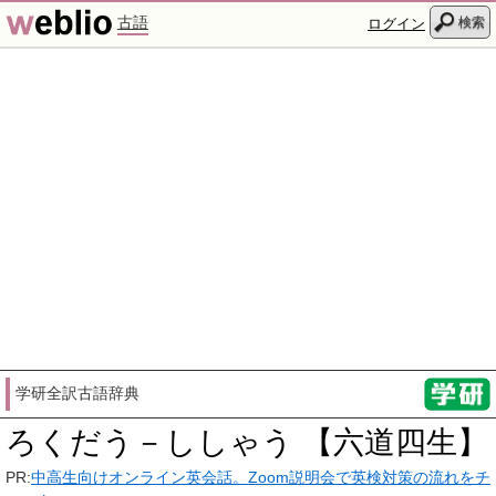
古語
検索
ログイン
学研全訳古語辞典
ろくだう－ししゃう 【六道四生】
PR:
中高生向けオンライン英会話。Zoom説明会で英検対策の流れをチ