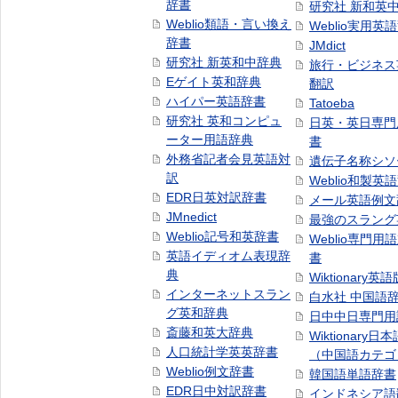
辞書
研究社 新和英
Weblio類語・言い換え
Weblio実用英
辞書
JMdict
研究社 新英和中辞典
旅行・ビジネス
Eゲイト英和辞典
翻訳
ハイパー英語辞書
Tatoeba
研究社 英和コンピュ
日英・英日専門
ーター用語辞典
書
外務省記者会見英語対
遺伝子名称シソ
訳
Weblio和製英
EDR日英対訳辞書
メール英語例文
JMnedict
最強のスラング
Weblio記号和英辞書
Weblio専門用
英語イディオム表現辞
書
典
Wiktionary英語
インターネットスラン
白水社 中国語
グ英和辞典
日中中日専門用
斎藤和英大辞典
Wiktionary日
人口統計学英英辞書
（中国語カテゴ
Weblio例文辞書
韓国語単語辞書
EDR日中対訳辞書
インドネシア語