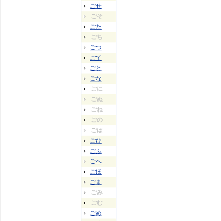
ごせ
ごそ
ごた
ごち
ごつ
ごて
ごと
ごな
ごに
ごぬ
ごね
ごの
ごは
ごひ
ごふ
ごへ
ごほ
ごま
ごみ
ごむ
ごめ