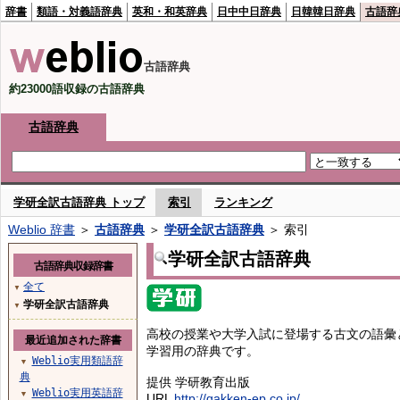
辞書
類語・対義語辞典
英和・和英辞典
日中中日辞典
日韓韓日辞典
古語辞
古語辞典
約23000語収録の古語辞典
古語辞典
学研全訳古語辞典 トップ
索引
ランキング
Weblio 辞書
＞
古語辞典
＞
学研全訳古語辞典
＞ 索引
学研全訳古語辞典
古語辞典収録辞書
全て
▼
学研全訳古語辞典
▼
高校の授業や大学入試に登場する古文の語彙
最近追加された辞書
学習用の辞典です。
Weblio実用類語辞
▼
典
提供 学研教育出版
Weblio実用英語辞
▼
URL
http://gakken-ep.co.jp/