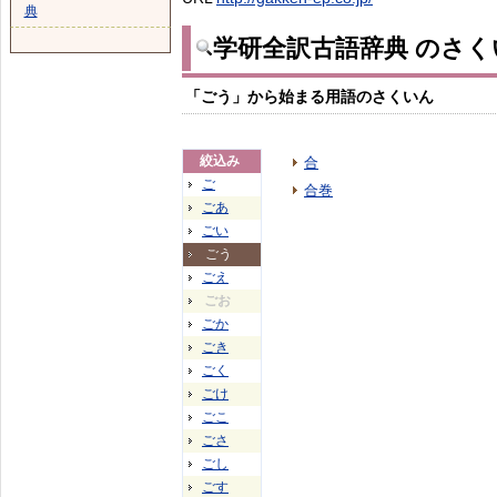
典
学研全訳古語辞典 のさく
「ごう」から始まる用語のさくいん
絞込み
合
ご
合巻
ごあ
ごい
ごう
ごえ
ごお
ごか
ごき
ごく
ごけ
ごこ
ごさ
ごし
ごす