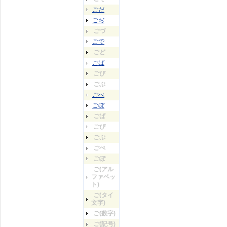
ごだ
ごぢ
ごづ
ごで
ごど
ごば
ごび
ごぶ
ごべ
ごぼ
ごぱ
ごぴ
ごぷ
ごぺ
ごぽ
ご(アル
ファベッ
ト)
ご(タイ
文字)
ご(数字)
ご(記号)