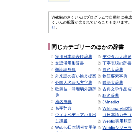
Weblioのさくいんはプログラムで自動的に
くいんの配置が含まれていることもあります。
せ
。
同じカテゴリーのほかの辞書
実用日本語表現辞典
デジタル大辞泉
文語活用形辞書
丁寧表現の辞書
難読語辞典
原色大辞典
外来語の言い換え提案
物語要素事典
外国人名読み方字典
隠語大辞典
歌舞伎・浄瑠璃外題辞
古典文学作品名
典
駅名辞典
地名辞典
JMnedict
名字辞典
Wiktionary日
ウィキペディア小見出
（日本語カテゴ
し辞書
Weblio実用類
Weblio日本語例文用例
Weblioシソー