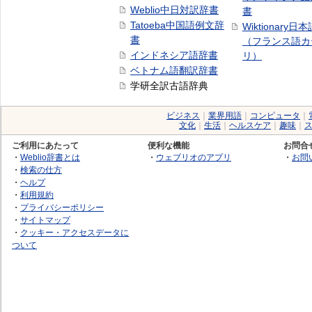
Weblio中日対訳辞書
書
Tatoeba中国語例文辞
Wiktionary日
書
（フランス語カ
インドネシア語辞書
リ）
ベトナム語翻訳辞書
学研全訳古語辞典
ビジネス
｜
業界用語
｜
コンピュータ
｜
文化
｜
生活
｜
ヘルスケア
｜
趣味
｜
ご利用にあたって
便利な機能
お問合
・
Weblio辞書とは
・
ウェブリオのアプリ
・
お問
・
検索の仕方
・
ヘルプ
・
利用規約
・
プライバシーポリシー
・
サイトマップ
・
クッキー・アクセスデータに
ついて