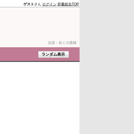
ゲスト
さん
ログイン
辞書総合TOP
古語：
任くの意味