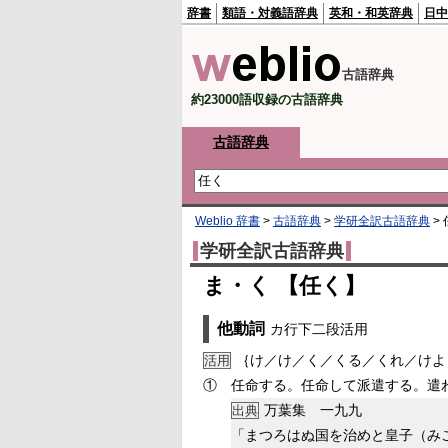
辞書
類語・対義語辞典
英和・和英辞典
日中
古語辞典
約23000語収録の古語辞典
古語辞典
Weblio 辞書
>
古語辞典
>
学研全訳古語辞典
>
学研全訳古語辞典
ま・く 【任く】
他動詞
カ行下二段活用
｛け／け／く／くる／くれ／けよ
活用
①
任命する。任命して派遣する。遣
万葉集 一九九
出典
「まつろはぬ国を治めと皇子（み