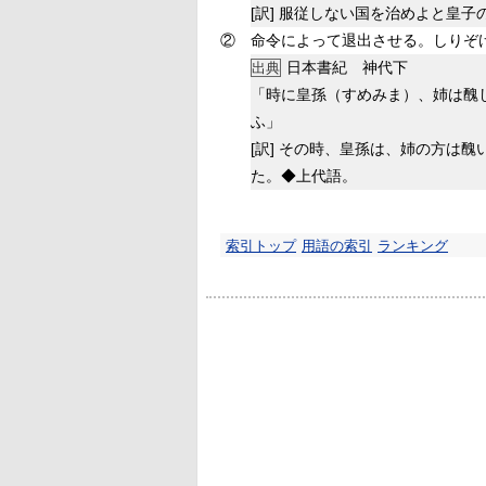
[訳]
服従しない国を治めよと皇子
②
命令によって退出させる。しりぞ
日本書紀 神代下
出典
「時に皇孫（すめみま）、姉は醜
ふ」
[訳]
その時、皇孫は、姉の方は醜
た。◆上代語。
索引トップ
用語の索引
ランキング