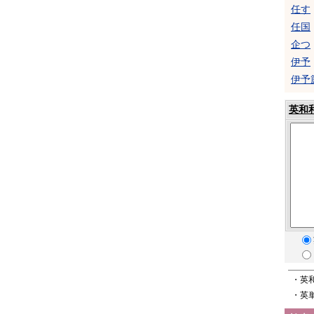
任す
任国
企つ
伊予
伊予
英和
・英
・英