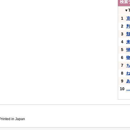
検索
▼
1
2
3
4
5
6
7
8
9
10
inted in Japan