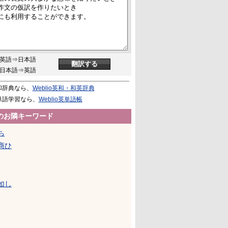
英語⇒日本語
日本語⇒英語
和辞典なら、
Weblio英和・和英辞典
単語学習なら、
Weblio英単語帳
のお隣キーワード
ち
商ひ
如し