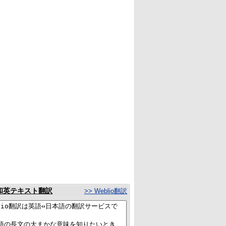
和英テキスト翻訳
>> Weblio翻訳