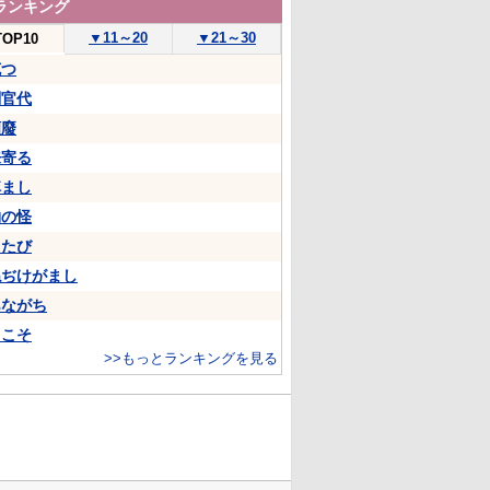
ランキング
▼
11～20
▼
21～30
TOP10
克つ
判官代
頽廢
来寄る
悼まし
物の怪
ちたび
ねぢけがまし
あながち
…こそ
>>もっとランキングを見る