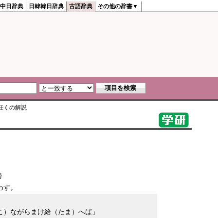
中日辞典
日韓韓日辞典
古語辞典
その他の辞書▼
任く
の解説
｝
わす。
こ）ながらまけ給（たま）へば」