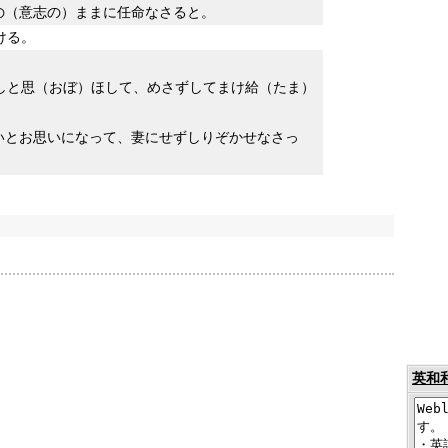
の（意志の）ままに任命なさると。
ける。
しと思（おぼ）ほして、めさずしてまけ給（たま）
いとお思いになって、妻にせずしりぞかせなさっ
英和