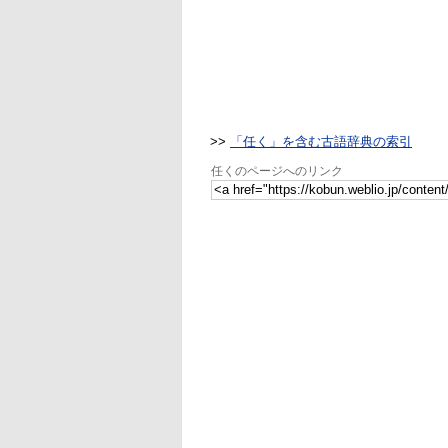
>>
「任く」を含む古語辞典の索引
任くのページへのリンク