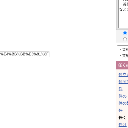
・英
・英
任く
仲立
仲間
件
件の
件の
任
任く
任け