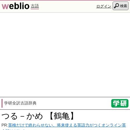
古語
検索
ログイン
学研全訳古語辞典
つる－かめ 【鶴亀】
PR:
英検だけで終わらせない。将来使える英語力がつくオンライン英