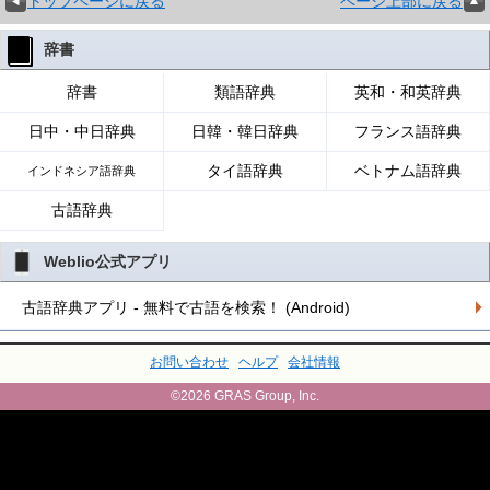
トップページに戻る
ページ上部に戻る
辞書
辞書
類語辞典
英和・和英辞典
日中・中日辞典
日韓・韓日辞典
フランス語辞典
タイ語辞典
ベトナム語辞典
インドネシア語辞典
古語辞典
Weblio公式アプリ
古語辞典アプリ - 無料で古語を検索！ (Android)
お問い合わせ
ヘルプ
会社情報
©2026 GRAS Group, Inc.