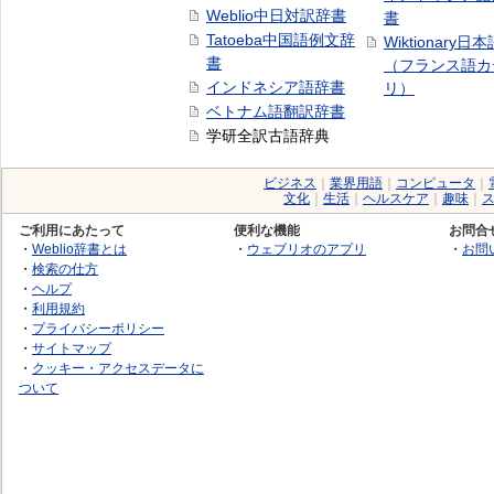
Weblio中日対訳辞書
書
Tatoeba中国語例文辞
Wiktionary日
書
（フランス語カ
インドネシア語辞書
リ）
ベトナム語翻訳辞書
学研全訳古語辞典
ビジネス
｜
業界用語
｜
コンピュータ
｜
文化
｜
生活
｜
ヘルスケア
｜
趣味
｜
ご利用にあたって
便利な機能
お問合
・
Weblio辞書とは
・
ウェブリオのアプリ
・
お問
・
検索の仕方
・
ヘルプ
・
利用規約
・
プライバシーポリシー
・
サイトマップ
・
クッキー・アクセスデータに
ついて