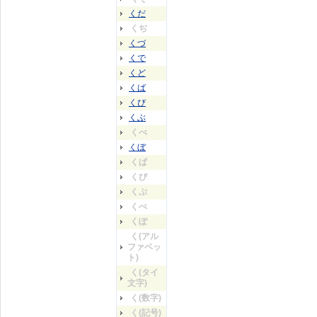
くだ
くぢ
くづ
くで
くど
くば
くび
くぶ
くべ
くぼ
くぱ
くぴ
くぷ
くぺ
くぽ
く(アル
ファベッ
ト)
く(タイ
文字)
く(数字)
く(記号)