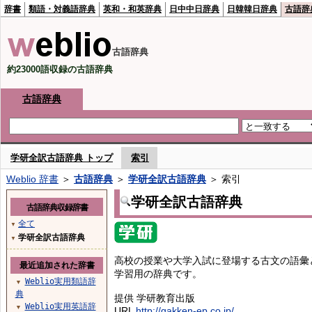
辞書
類語・対義語辞典
英和・和英辞典
日中中日辞典
日韓韓日辞典
古語辞
古語辞典
約23000語収録の古語辞典
古語辞典
学研全訳古語辞典 トップ
索引
Weblio 辞書
＞
古語辞典
＞
学研全訳古語辞典
＞ 索引
学研全訳古語辞典
古語辞典収録辞書
全て
▼
学研全訳古語辞典
▼
高校の授業や大学入試に登場する古文の語彙
最近追加された辞書
学習用の辞典です。
Weblio実用類語辞
▼
典
提供 学研教育出版
Weblio実用英語辞
▼
URL
http://gakken-ep.co.jp/