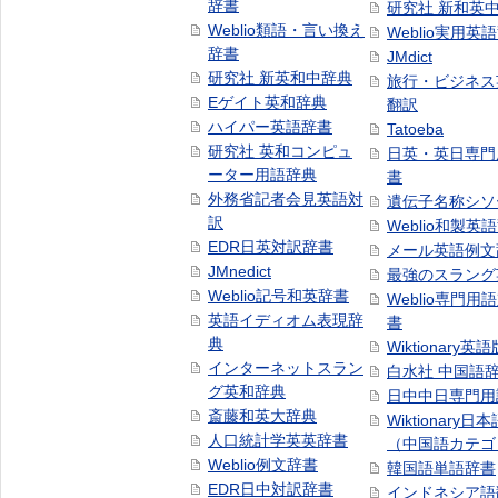
辞書
研究社 新和英
Weblio類語・言い換え
Weblio実用英
辞書
JMdict
研究社 新英和中辞典
旅行・ビジネス
Eゲイト英和辞典
翻訳
ハイパー英語辞書
Tatoeba
研究社 英和コンピュ
日英・英日専門
ーター用語辞典
書
外務省記者会見英語対
遺伝子名称シソ
訳
Weblio和製英
EDR日英対訳辞書
メール英語例文
JMnedict
最強のスラング
Weblio記号和英辞書
Weblio専門用
英語イディオム表現辞
書
典
Wiktionary英語
インターネットスラン
白水社 中国語
グ英和辞典
日中中日専門用
斎藤和英大辞典
Wiktionary日
人口統計学英英辞書
（中国語カテゴ
Weblio例文辞書
韓国語単語辞書
EDR日中対訳辞書
インドネシア語