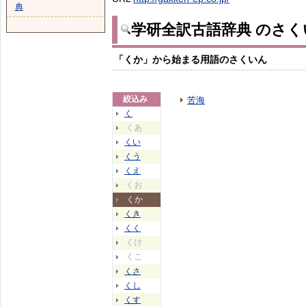
典
学研全訳古語辞典 のさく
「くか」から始まる用語のさくいん
絞込み
苦海
く
くあ
くい
くう
くえ
くお
くか
くき
くく
くけ
くこ
くさ
くし
くす