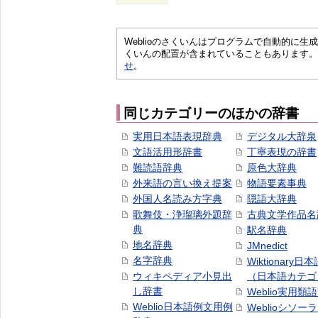
Weblioのさくいんはプログラムで自動的に
くいんの配置が含まれていることもあります。
せ
。
同じカテゴリーのほかの辞書
実用日本語表現辞典
デジタル大辞泉
文語活用形辞書
丁寧表現の辞書
難読語辞典
原色大辞典
外来語の言い換え提案
物語要素事典
外国人名読み方字典
隠語大辞典
歌舞伎・浄瑠璃外題辞
古典文学作品名
典
駅名辞典
地名辞典
JMnedict
名字辞典
Wiktionary日
ウィキペディア小見出
（日本語カテゴ
し辞書
Weblio実用類
Weblio日本語例文用例
Weblioシソー