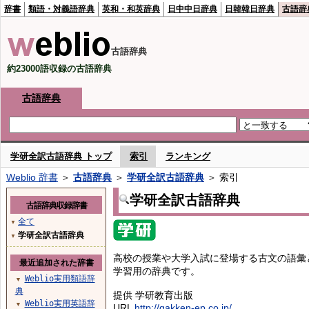
辞書
類語・対義語辞典
英和・和英辞典
日中中日辞典
日韓韓日辞典
古語辞
古語辞典
約23000語収録の古語辞典
古語辞典
学研全訳古語辞典 トップ
索引
ランキング
Weblio 辞書
＞
古語辞典
＞
学研全訳古語辞典
＞ 索引
学研全訳古語辞典
古語辞典収録辞書
全て
▼
学研全訳古語辞典
▼
高校の授業や大学入試に登場する古文の語彙
最近追加された辞書
学習用の辞典です。
Weblio実用類語辞
▼
典
提供 学研教育出版
Weblio実用英語辞
▼
URL
http://gakken-ep.co.jp/