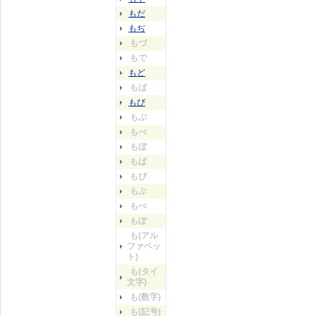
もだ
もぢ
もづ
もで
もど
もば
もび
もぶ
もべ
もぼ
もぱ
もぴ
もぷ
もぺ
もぽ
も(アル
ファベッ
ト)
も(タイ
文字)
も(数字)
も(記号)