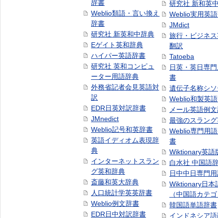
辞書
研究社 新和英
Weblio類語・言い換え
Weblio実用英
辞書
JMdict
研究社 新英和中辞典
旅行・ビジネス
Eゲイト英和辞典
翻訳
ハイパー英語辞書
Tatoeba
研究社 英和コンピュ
日英・英日専門
ーター用語辞典
書
外務省記者会見英語対
遺伝子名称シソ
訳
Weblio和製英
EDR日英対訳辞書
メール英語例文
JMnedict
最強のスラング
Weblio記号和英辞書
Weblio専門用
英語イディオム表現辞
書
典
Wiktionary英語
インターネットスラン
白水社 中国語
グ英和辞典
日中中日専門用
斎藤和英大辞典
Wiktionary日
人口統計学英英辞書
（中国語カテゴ
Weblio例文辞書
韓国語単語辞書
EDR日中対訳辞書
インドネシア語