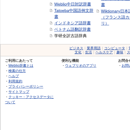
Weblio中日対訳辞書
書
Tatoeba中国語例文辞
Wiktionary日
書
（フランス語カ
インドネシア語辞書
リ）
ベトナム語翻訳辞書
学研全訳古語辞典
ビジネス
｜
業界用語
｜
コンピュータ
｜
文化
｜
生活
｜
ヘルスケア
｜
趣味
｜
ご利用にあたって
便利な機能
お問合
・
Weblio辞書とは
・
ウェブリオのアプリ
・
お問
・
検索の仕方
・
ヘルプ
・
利用規約
・
プライバシーポリシー
・
サイトマップ
・
クッキー・アクセスデータに
ついて