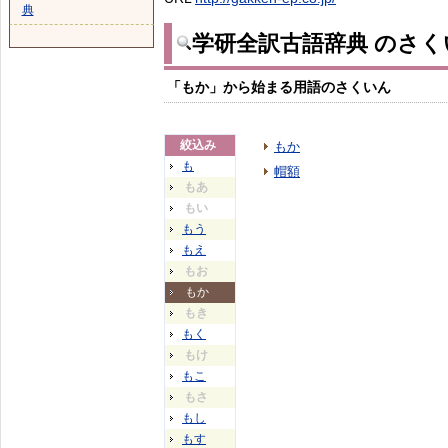
典
学研全訳古語辞典 のさく
「もか」から始まる用語のさくいん
絞込み
もか
も
帽額
もあ
もい
もう
もえ
もお
もか
もき
もく
もけ
もこ
もさ
もし
もす