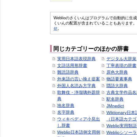
Weblioのさくいんはプログラムで自動的に
くいんの配置が含まれていることもあります。
せ
。
同じカテゴリーのほかの辞書
実用日本語表現辞典
デジタル大辞泉
文語活用形辞書
丁寧表現の辞書
難読語辞典
原色大辞典
外来語の言い換え提案
物語要素事典
外国人名読み方字典
隠語大辞典
歌舞伎・浄瑠璃外題辞
古典文学作品名
典
駅名辞典
地名辞典
JMnedict
名字辞典
Wiktionary日
ウィキペディア小見出
（日本語カテゴ
し辞書
Weblio実用類
Weblio日本語例文用例
Weblioシソー