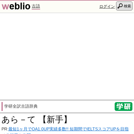
古語
検索
ログイン
学研全訳古語辞典
あら－て 【新手】
PR:
最短1ヶ月でOA1.0UP実績多数!! 短期間でIELTSスコアUPを目指