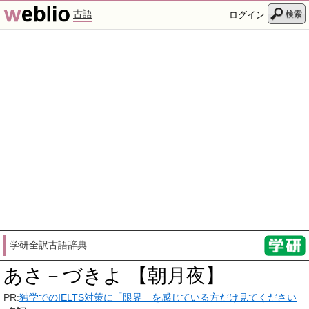
古語
検索
ログイン
学研全訳古語辞典
あさ－づきよ 【朝月夜】
PR:
独学でのIELTS対策に「限界」を感じている方だけ見てください