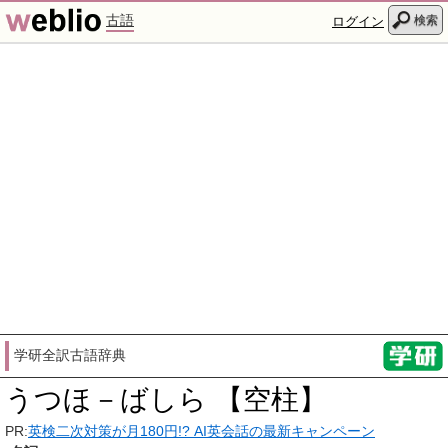
古語
検索
ログイン
学研全訳古語辞典
うつほ－ばしら 【空柱】
PR:
英検二次対策が月180円!? AI英会話の最新キャンペーン