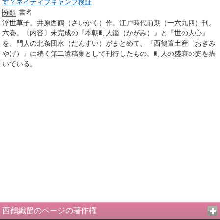
す？ネイティブキャンプ検証
書名
分類
浮世草子。井原西鶴（さいかく）作。江戸時代前期（一六九四）刊。
六巻。〔内容〕未完成の『本朝町人鑑（かがみ）』と『世の人心』
を、門人の北条団水（だんすい）がまとめて、『西鶴置土産（おきみ
やげ）』に続く第二遺稿集として刊行したもの。町人の盛衰の姿を描
いている。
西鶴織留のページの著作権