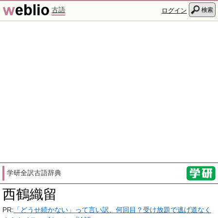
古語
検索
ログイン
学研全訳古語辞典
西鶴織留
PR:
「どうせ続かない」って言い訳、何回目？受け放題で逃げ道なく