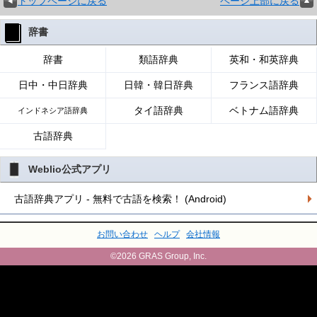
トップページに戻る
ページ上部に戻る
辞書
辞書
類語辞典
英和・和英辞典
日中・中日辞典
日韓・韓日辞典
フランス語辞典
タイ語辞典
ベトナム語辞典
インドネシア語辞典
古語辞典
Weblio公式アプリ
古語辞典アプリ - 無料で古語を検索！ (Android)
お問い合わせ
ヘルプ
会社情報
©2026 GRAS Group, Inc.