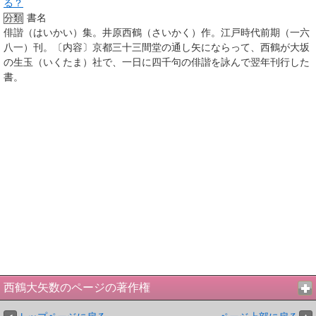
る？
書名
分類
俳諧（はいかい）集。井原西鶴（さいかく）作。江戸時代前期（一六
八一）刊。〔内容〕京都三十三間堂の通し矢にならって、西鶴が大坂
の生玉（いくたま）社で、一日に四千句の俳諧を詠んで翌年刊行した
書。
西鶴大矢数のページの著作権