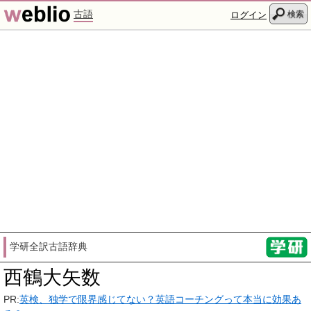
古語
検索
ログイン
学研全訳古語辞典
西鶴大矢数
PR:
英検、独学で限界感じてない？英語コーチングって本当に効果あ