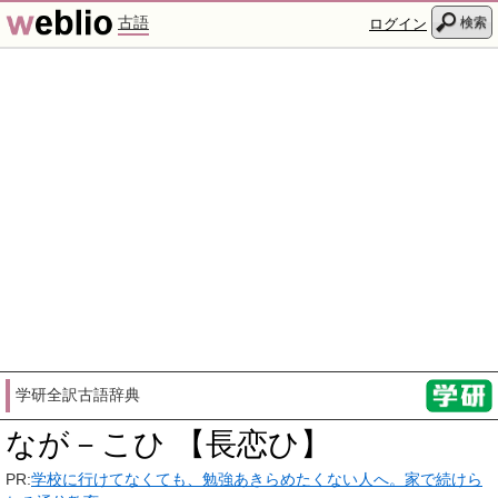
古語
検索
ログイン
学研全訳古語辞典
なが－こひ 【長恋ひ】
PR:
学校に行けてなくても、勉強あきらめたくない人へ。家で続けら