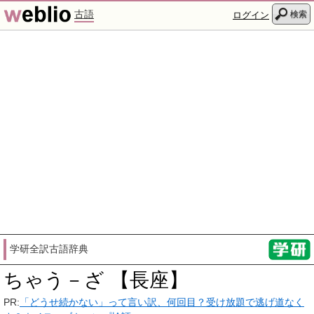
古語
検索
ログイン
学研全訳古語辞典
ちゃう－ざ 【長座】
PR:
「どうせ続かない」って言い訳、何回目？受け放題で逃げ道なく