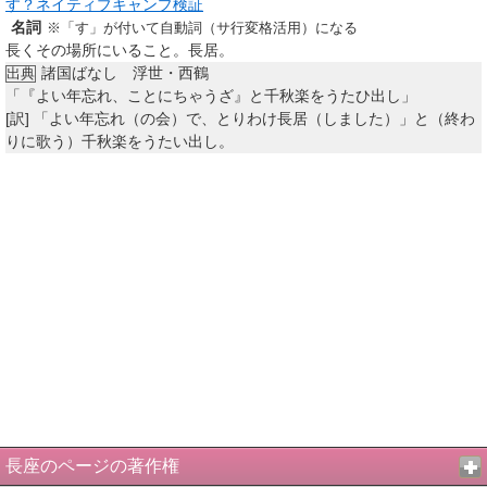
す？ネイティブキャンプ検証
名詞
※「す」が付いて自動詞（サ行変格活用）になる
長くその場所にいること。長居。
諸国ばなし 浮世・西鶴
出典
「『よい年忘れ、ことにちゃうざ』と千秋楽をうたひ出し」
[訳]
「よい年忘れ（の会）で、とりわけ長居（しました）」と（終わ
りに歌う）千秋楽をうたい出し。
長座のページの著作権