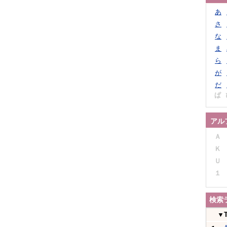
あ
さ
な
ま
ら
が
だ
ぱ
アル
Ａ
Ｋ
Ｕ
１
検索
▼