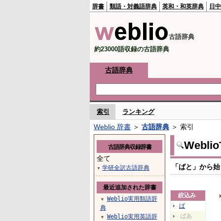
辞書
類語・対義語辞典
英和・和英辞典
日中
古語辞典
約23000語収録の古語辞典
古語辞典
索引
ランキング
Weblio 辞書
＞
古語辞典
＞ 索引
Webl
古語辞典収録辞書
全て
「ばと」から始
学研全訳古語辞典
▼
最近追加された辞書
絞込み
Weblio実用類語辞
▼
ば
典
ばあ
Weblio実用英語辞
▼