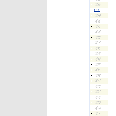
ばを
ばん
ばが
ばぎ
ばぐ
ばげ
ばご
ばざ
ばじ
ばず
ばぜ
ばぞ
ばだ
ばぢ
ばづ
ばで
ばど
ばば
ばび
ばぶ
ばべ