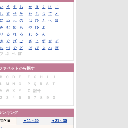
い
う
え
お
か
き
く
け
こ
し
す
せ
そ
た
ち
つ
て
と
に
ぬ
ね
の
は
ひ
ふ
へ
ほ
み
む
め
も
や
ゆ
よ
り
る
れ
ろ
わ
を
ん
ぎ
ぐ
げ
ご
ざ
じ
ず
ぜ
ぞ
ぢ
づ
で
ど
ば
び
ぶ
べ
ぼ
ぴ
ぷ
ぺ
ぽ
ファベットから探す
Ｂ
Ｃ
Ｄ
Ｅ
Ｆ
Ｇ
Ｈ
Ｉ
Ｊ
Ｌ
Ｍ
Ｎ
Ｏ
Ｐ
Ｑ
Ｒ
Ｓ
Ｔ
Ｖ
Ｗ
Ｘ
Ｙ
Ｚ
記号
２
３
４
５
６
７
８
９
０
ランキング
▼
11～20
▼
21～30
TOP10