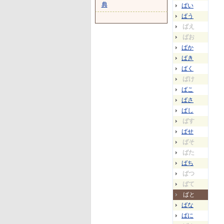
典
ばい
ばう
ばえ
ばお
ばか
ばき
ばく
ばけ
ばこ
ばさ
ばし
ばす
ばせ
ばそ
ばた
ばち
ばつ
ばて
ばと
ばな
ばに