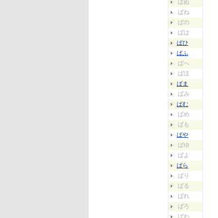
ばぬ
ばね
ばの
ばは
ばひ
ばふ
ばへ
ばほ
ばま
ばみ
ばむ
ばめ
ばも
ばや
ばゆ
ばよ
ばら
ばり
ばる
ばれ
ばろ
ばわ