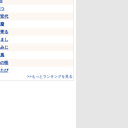
坊
克つ
判官代
頽廢
来寄る
悼まし
いみじ
山風
物の怪
ちたび
>>もっとランキングを見る