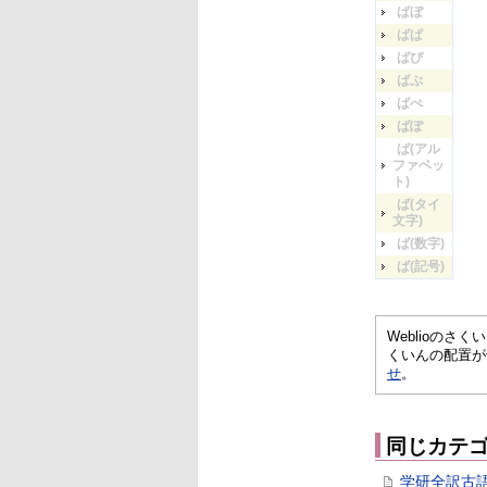
ばぼ
ばぱ
ばぴ
ばぷ
ばぺ
ばぽ
ば(アル
ファベッ
ト)
ば(タイ
文字)
ば(数字)
ば(記号)
Weblioの
くいんの配置が
せ
。
同じカテ
学研全訳古