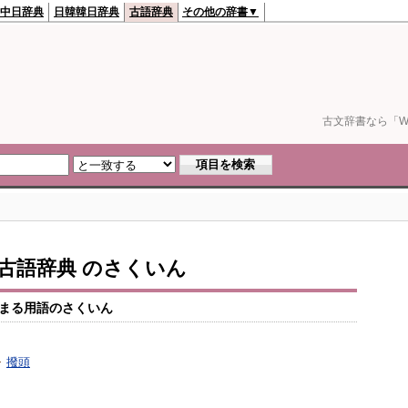
中日辞典
日韓韓日辞典
古語辞典
その他の辞書▼
古文辞書なら「We
io古語辞典 のさくいん
まる用語のさくいん
撥頭