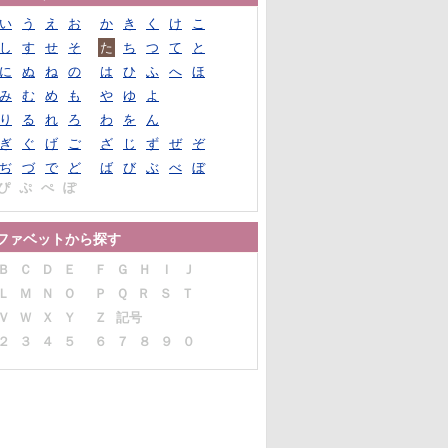
い
う
え
お
か
き
く
け
こ
し
す
せ
そ
た
ち
つ
て
と
に
ぬ
ね
の
は
ひ
ふ
へ
ほ
み
む
め
も
や
ゆ
よ
り
る
れ
ろ
わ
を
ん
ぎ
ぐ
げ
ご
ざ
じ
ず
ぜ
ぞ
ぢ
づ
で
ど
ば
び
ぶ
べ
ぼ
ぴ
ぷ
ぺ
ぽ
ファベットから探す
Ｂ
Ｃ
Ｄ
Ｅ
Ｆ
Ｇ
Ｈ
Ｉ
Ｊ
Ｌ
Ｍ
Ｎ
Ｏ
Ｐ
Ｑ
Ｒ
Ｓ
Ｔ
Ｖ
Ｗ
Ｘ
Ｙ
Ｚ
記号
２
３
４
５
６
７
８
９
０