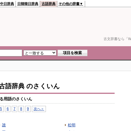
中日辞典
日韓韓日辞典
古語辞典
その他の辞書▼
古文辞書なら「We
io古語辞典 のさくいん
る用語のさくいん
5
6
7
8
9
次へ＞
誰
松明