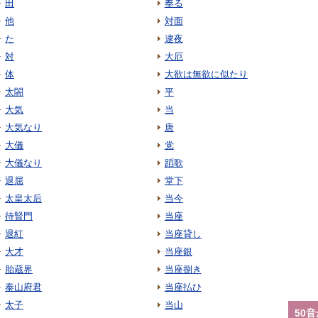
田
奉る
他
対面
た
逮夜
対
大厄
体
大欲は無欲に似たり
太閤
平
大気
当
大気なり
唐
大儀
党
大儀なり
蹈歌
退屈
堂下
太皇太后
当今
待賢門
当座
退紅
当座貸し
大才
当座銀
胎蔵界
当座捌き
泰山府君
当座払ひ
太子
当山
50