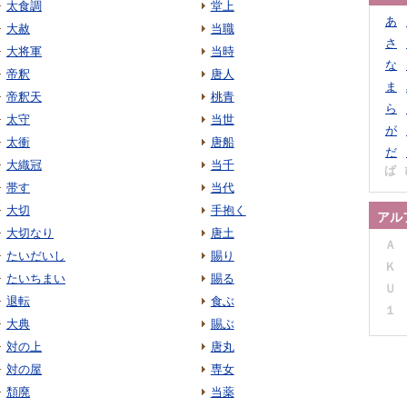
太食調
堂上
あ
大赦
当職
さ
大将軍
当時
な
帝釈
唐人
ま
帝釈天
桃青
ら
太守
当世
が
太衝
唐船
だ
大織冠
当千
ぱ
帯す
当代
大切
手抱く
アル
大切なり
唐土
Ａ
たいだいし
賜り
Ｋ
たいちまい
賜る
Ｕ
退転
食ぶ
１
大典
賜ぶ
対の上
唐丸
対の屋
専女
頽廃
当薬