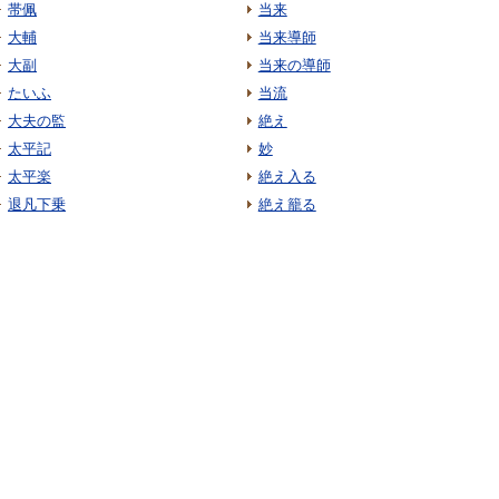
帯佩
当来
大輔
当来導師
大副
当来の導師
たいふ
当流
大夫の監
絶え
太平記
妙
太平楽
絶え入る
退凡下乗
絶え籠る