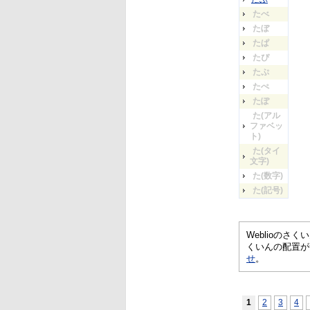
たべ
たぼ
たぱ
たぴ
たぷ
たぺ
たぽ
た(アル
ファベッ
ト)
た(タイ
文字)
た(数字)
た(記号)
Weblioの
くいんの配置が
せ
。
1
2
3
4