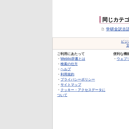
同じカテ
学研全訳古
ビジ
ご利用にあたって
便利な機
・
Weblio辞書とは
・
ウェブ
・
検索の仕方
・
ヘルプ
・
利用規約
・
プライバシーポリシー
・
サイトマップ
・
クッキー・アクセスデータに
ついて