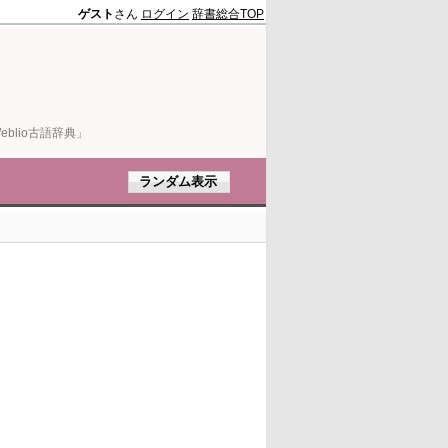
ゲスト
さん
ログイン
辞書総合TOP
blio古語辞典」