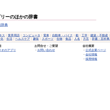
ゴリーのほかの辞書
語辞典
ネス
｜
業界用語
｜
コンピュータ
｜
電車
｜
自動車・バイク
｜
船
｜
工学
｜
建築・不動産
文化
｜
生活
｜
ヘルスケア
｜
趣味
｜
スポーツ
｜
生物
｜
食品
｜
人名
｜
方言
｜
辞書・百科事
能
お問合せ・ご要望
会社概要
リオのアプリ
・
お問い合わせ
・
公式企業ページ
・
会社情報
・
採用情報