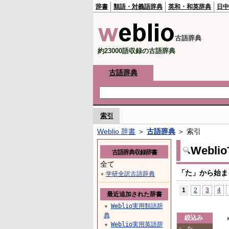
辞書
類語・対義語辞典
英和・和英辞典
日中
古語辞典
約23000語収録の古語辞典
古語辞典
索引
Weblio 辞書
＞
古語辞典
＞ 索引
Webl
古語辞典収録辞書
全て
「た」から始ま
学研全訳古語辞典
▼
1
2
3
4
最近追加された辞書
Weblio実用類語辞
▼
典
絞込み
Weblio実用英語辞
▼
た