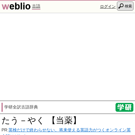
古語
検索
ログイン
学研全訳古語辞典
たう－やく 【当薬】
PR:
英検だけで終わらせない。将来使える英語力がつくオンライン英