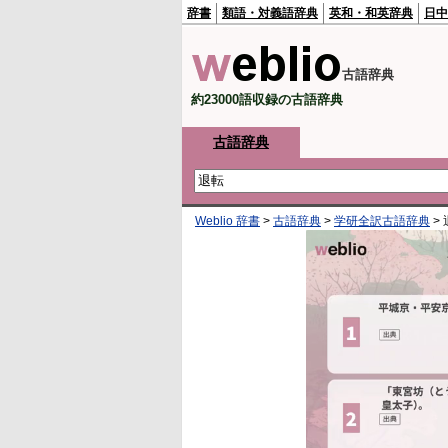
辞書
類語・対義語辞典
英和・和英辞典
日中
古語辞典
約23000語収録の古語辞典
古語辞典
Weblio 辞書
>
古語辞典
>
学研全訳古語辞典
>