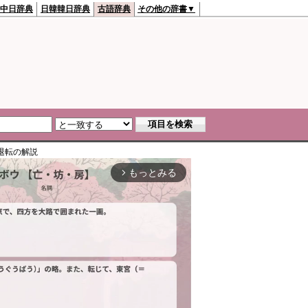
中日辞典
日韓韓日辞典
古語辞典
その他の辞書▼
退転
の解説
もっとみる
arrow_forward_ios