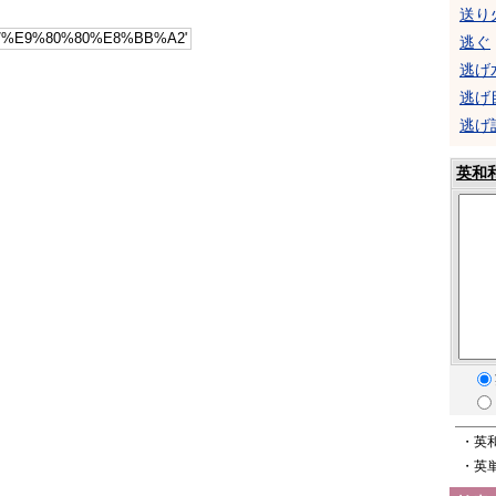
送り
逃ぐ
逃げ
逃げ
逃げ
英和
・英
・英