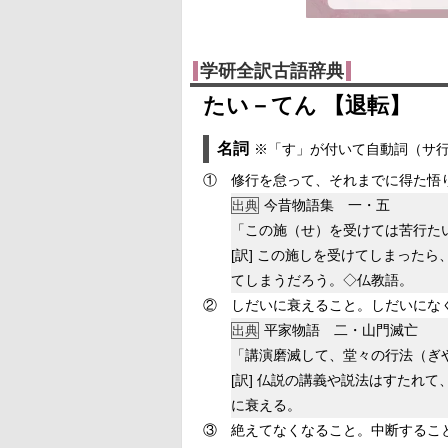
学研全訳古語辞典
たい－てん 【退転】
名詞
※「す」が付いて自動詞（サ
①
修行を怠って、それまでに得た悟
今昔物語集 一・五
出典
「この施（せ）を受けては苦行た
[訳]
この施しを受けてしまったら
てしまうだろう。◇仏教語。
②
しだいに衰えること。しだいにな
平家物語 二・山門滅亡
出典
「講演磨滅して、堂々の行法（ぎ
[訳]
仏説の講義や説法はすたれて
に衰える。
③
絶えてなくなること。中断するこ