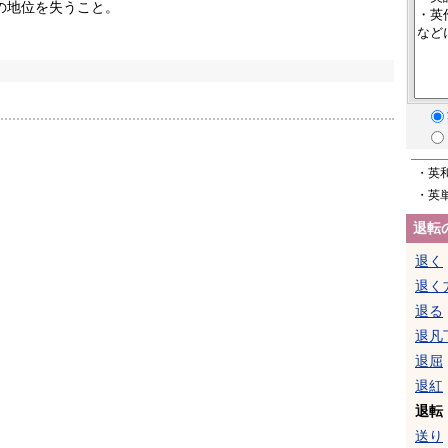
の地位を失うこと。
・英
・英
退転
退く
退く
退る
退凡
退屈
退紅
退転
送り