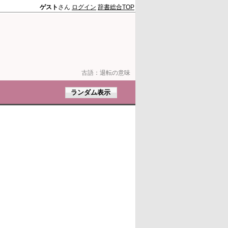
ゲスト
さん
ログイン
辞書総合TOP
古語：
退転の意味