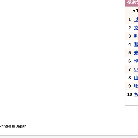
検索
▼
1
_
2
3
4
5
6
7
8
9
10
inted in Japan