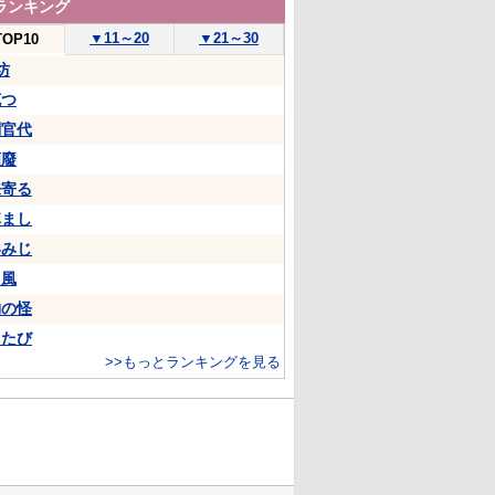
ランキング
▼
11～20
▼
21～30
TOP10
坊
克つ
判官代
頽廢
来寄る
悼まし
いみじ
山風
物の怪
ちたび
>>もっとランキングを見る