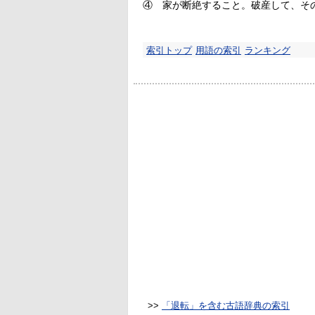
④
家が断絶すること。破産して、そ
索引トップ
用語の索引
ランキング
>>
「退転」を含む古語辞典の索引