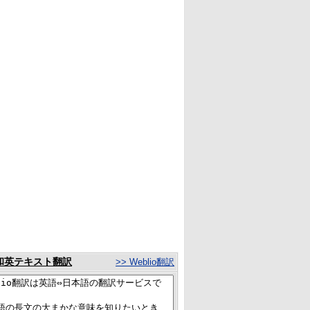
和英テキスト翻訳
>> Weblio翻訳