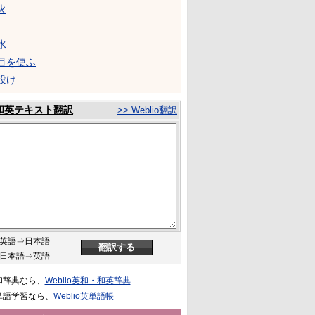
火
水
目を使ふ
設け
和英テキスト翻訳
>> Weblio翻訳
英語⇒日本語
日本語⇒英語
和辞典なら、
Weblio英和・和英辞典
単語学習なら、
Weblio英単語帳