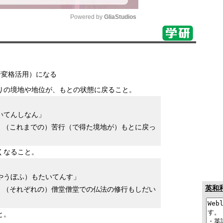
Powered by 
GliaStudios
Mute
行変格活用）になる
りの境地や地位が、もとの状態に戻ること。
いてんしなん」
、（これまでの）苦行（で得た境地が）もとに戻っ
くなること。
やうぼふ）もたいてんす」
英和
、（それぞれの）僧堂僧堂での仏法の修行もしだい
と。