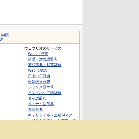
｜
学問
典
ウェブリオのサービス
・
Weblio 辞書
・
類語・対義語辞典
・
英和辞典・和英辞典
・
Weblio翻訳
・
日中中日辞典
・
日韓韓日辞典
・
フランス語辞典
・
インドネシア語辞典
・
タイ語辞典
・
ベトナム語辞典
・
古語辞典
・
キャリジェネ～生成AIスクー
ル・AIスキルでキャリアアップ
～