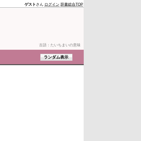
ゲスト
さん
ログイン
辞書総合TOP
古語：
たいちまいの意味