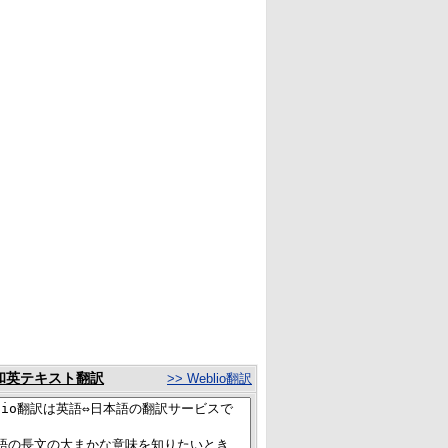
和英テキスト翻訳
>> Weblio翻訳