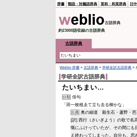
辞書
類語・対義語辞典
英和・和英辞典
日中
古語辞典
約23000語収録の古語辞典
古語辞典
Weblio 辞書
>
古語辞典
>
学研全訳古語辞典
>
学研全訳古語辞典
たいちまい…
俳句
分類
「田一枚植ゑて立ち去る柳かな」
奥の細道 殺生石・蘆野・芭
出典
[訳]
西行（さいぎよう）の歌で名
慨にふけっていたが、その間にも
え終わってしまった。自分も、思