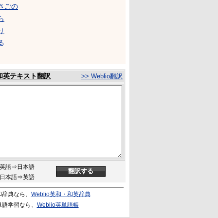
さごの
ら
り
る
和英テキスト翻訳
>> Weblio翻訳
英語⇒日本語
日本語⇒英語
和辞典なら、
Weblio英和・和英辞典
単語学習なら、
Weblio英単語帳