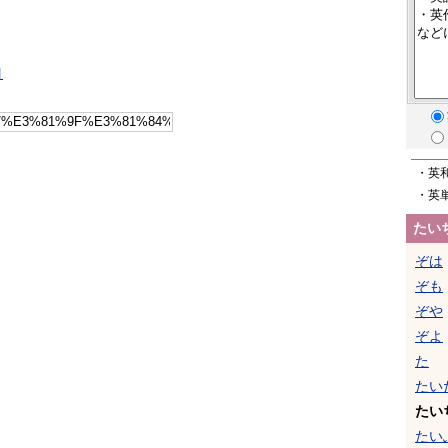
引
・英
・英
たい
ぞは
ぞも
ぞや
ぞよ
た
たい
たい
たい