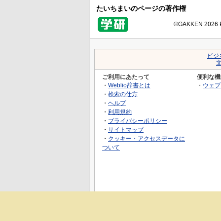
たいちまいのページの著作権
©GAKKEN 2026 Pr
ビジ
ご利用にあたって
便利な機
・
Weblio辞書とは
・
ウェブ
・
検索の仕方
・
ヘルプ
・
利用規約
・
プライバシーポリシー
・
サイトマップ
・
クッキー・アクセスデータに
ついて