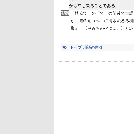
から立ち去ることである。
鑑賞
「植ゑて」の「て」の前後で主語
が「道の辺（べ）に清水流るる柳
集』）〈⇒みちのべに…。〉と詠
索引トップ
用語の索引