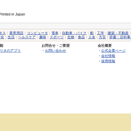
inted in Japan
ネス
｜
業界用語
｜
コンピュータ
｜
電車
｜
自動車・バイク
｜
船
｜
工学
｜
建築・不動産
文化
｜
生活
｜
ヘルスケア
｜
趣味
｜
スポーツ
｜
生物
｜
食品
｜
人名
｜
方言
｜
辞書・百科事
能
お問合せ・ご要望
会社概要
リオのアプリ
・
お問い合わせ
・
公式企業ページ
・
会社情報
・
採用情報
©2026 GRAS Group, Inc.