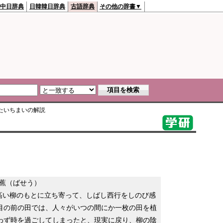
中日辞典
日韓韓日辞典
古語辞典
その他の辞書▼
たいちまい
の解説
蕉（ばせう）
高い柳のもとに立ち寄って、しばし西行をしのび感
目の前の田では、人々がいつの間にか一枚の田を植
わず時を過ごしてしまったと、現実に戻り、柳の陰