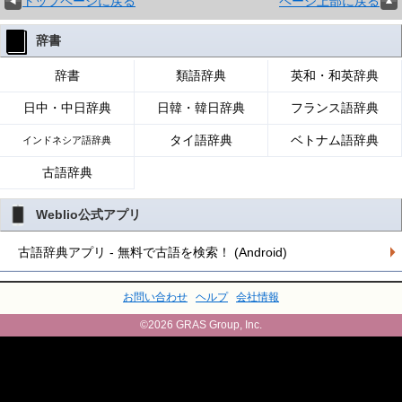
トップページに戻る
ページ上部に戻る
辞書
辞書
類語辞典
英和・和英辞典
日中・中日辞典
日韓・韓日辞典
フランス語辞典
タイ語辞典
ベトナム語辞典
インドネシア語辞典
古語辞典
Weblio公式アプリ
古語辞典アプリ - 無料で古語を検索！ (Android)
お問い合わせ
ヘルプ
会社情報
©2026 GRAS Group, Inc.