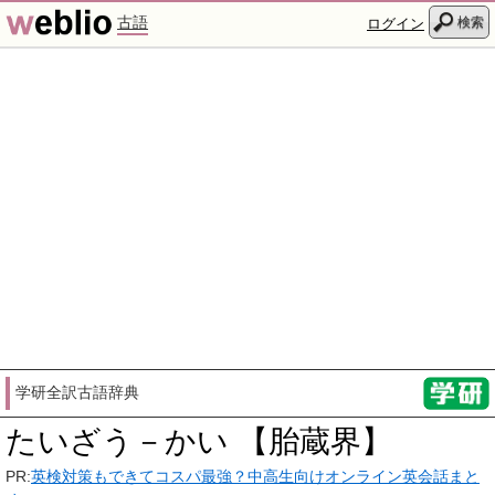
古語
検索
ログイン
学研全訳古語辞典
たいざう－かい 【胎蔵界】
PR:
英検対策もできてコスパ最強？中高生向けオンライン英会話まと