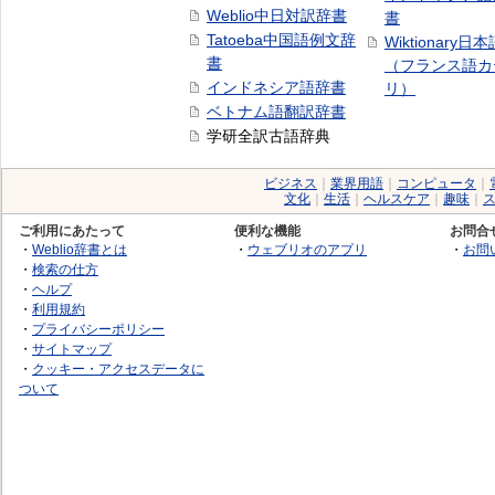
Weblio中日対訳辞書
書
Tatoeba中国語例文辞
Wiktionary日
書
（フランス語カ
インドネシア語辞書
リ）
ベトナム語翻訳辞書
学研全訳古語辞典
ビジネス
｜
業界用語
｜
コンピュータ
｜
文化
｜
生活
｜
ヘルスケア
｜
趣味
｜
ご利用にあたって
便利な機能
お問合
・
Weblio辞書とは
・
ウェブリオのアプリ
・
お問
・
検索の仕方
・
ヘルプ
・
利用規約
・
プライバシーポリシー
・
サイトマップ
・
クッキー・アクセスデータに
ついて