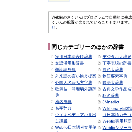
Weblioのさくいんはプログラムで自動的に
くいんの配置が含まれていることもあります。
せ
。
同じカテゴリーのほかの辞書
実用日本語表現辞典
デジタル大辞泉
文語活用形辞書
丁寧表現の辞書
難読語辞典
原色大辞典
外来語の言い換え提案
物語要素事典
外国人名読み方字典
隠語大辞典
歌舞伎・浄瑠璃外題辞
古典文学作品名
典
駅名辞典
地名辞典
JMnedict
名字辞典
Wiktionary日
ウィキペディア小見出
（日本語カテゴ
し辞書
Weblio実用類
Weblio日本語例文用例
Weblioシソー