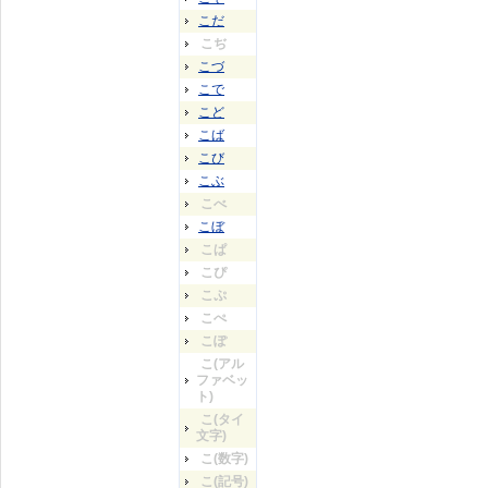
こだ
こぢ
こづ
こで
こど
こば
こび
こぶ
こべ
こぼ
こぱ
こぴ
こぷ
こぺ
こぽ
こ(アル
ファベッ
ト)
こ(タイ
文字)
こ(数字)
こ(記号)