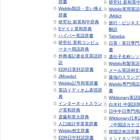
辞書
研究社 新和英
Weblio類語・言い換え
Weblio実用英
辞書
JMdict
研究社 新英和中辞典
旅行・ビジネス
Eゲイト英和辞典
翻訳
ハイパー英語辞書
Tatoeba
研究社 英和コンピュ
日英・英日専門
ーター用語辞典
書
外務省記者会見英語対
遺伝子名称シソ
訳
Weblio和製英
EDR日英対訳辞書
メール英語例文
JMnedict
最強のスラング
Weblio記号和英辞書
Weblio専門用
英語イディオム表現辞
書
典
Wiktionary英語
インターネットスラン
白水社 中国語
グ英和辞典
日中中日専門用
斎藤和英大辞典
Wiktionary日
人口統計学英英辞書
（中国語カテゴ
Weblio例文辞書
韓国語単語辞書
EDR日中対訳辞書
インドネシア語