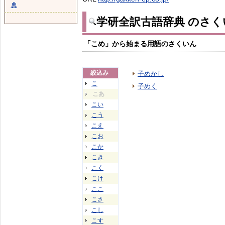
典
学研全訳古語辞典 のさく
「こめ」から始まる用語のさくいん
絞込み
子めかし
こ
子めく
こあ
こい
こう
こえ
こお
こか
こき
こく
こけ
ここ
こさ
こし
こす