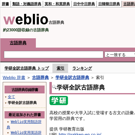
辞書
類語・対義語辞典
英和・和英辞典
日中中日辞典
日韓韓日辞典
古語辞
古語辞典
約23000語収録の古語辞典
古語辞典
学研全訳古語辞典 トップ
索引
ランキング
Weblio 辞書
＞
古語辞典
＞
学研全訳古語辞典
＞ 索引
学研全訳古語辞典
古語辞典収録辞書
全て
▼
学研全訳古語辞典
▼
高校の授業や大学入試に登場する古文の語彙
最近追加された辞書
学習用の辞典です。
Weblio実用類語辞
▼
典
提供 学研教育出版
Weblio実用英語辞
▼
URL
http://gakken-ep.co.jp/