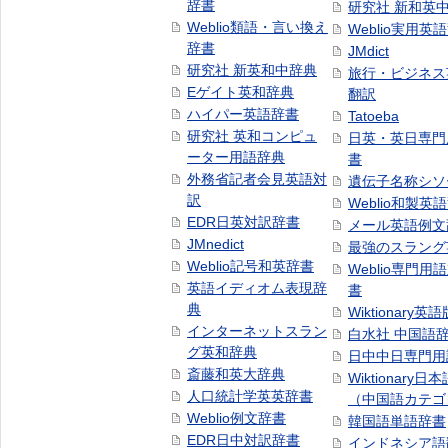
辞書
研究社 新和英
Weblio類語・言い換え
Weblio実用英
辞書
JMdict
研究社 新英和中辞典
旅行・ビジネス
Eゲイト英和辞典
翻訳
ハイパー英語辞書
Tatoeba
研究社 英和コンピュ
日英・英日専門
ーター用語辞典
書
外務省記者会見英語対
遺伝子名称シソ
訳
Weblio和製英
EDR日英対訳辞書
メール英語例文
JMnedict
最強のスラング
Weblio記号和英辞書
Weblio専門用
英語イディオム表現辞
書
典
Wiktionary英語
インターネットスラン
白水社 中国語
グ英和辞典
日中中日専門用
斎藤和英大辞典
Wiktionary日
人口統計学英英辞書
（中国語カテゴ
Weblio例文辞書
韓国語単語辞書
EDR日中対訳辞書
インドネシア語