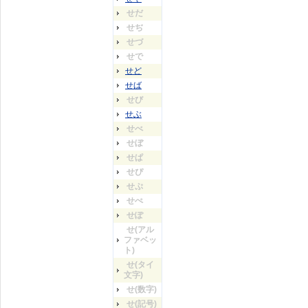
せだ
せぢ
せづ
せで
せど
せば
せび
せぶ
せべ
せぼ
せぱ
せぴ
せぷ
せぺ
せぽ
せ(アル
ファベッ
ト)
せ(タイ
文字)
せ(数字)
せ(記号)