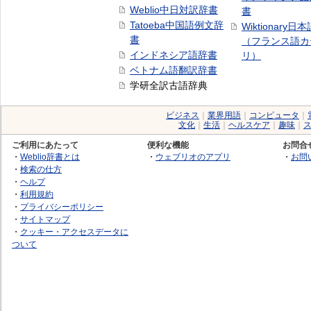
Weblio中日対訳辞書
書
Tatoeba中国語例文辞
Wiktionary日
書
（フランス語カ
インドネシア語辞書
リ）
ベトナム語翻訳辞書
学研全訳古語辞典
ビジネス
｜
業界用語
｜
コンピュータ
｜
文化
｜
生活
｜
ヘルスケア
｜
趣味
｜
ご利用にあたって
便利な機能
お問合
・
Weblio辞書とは
・
ウェブリオのアプリ
・
お問
・
検索の仕方
・
ヘルプ
・
利用規約
・
プライバシーポリシー
・
サイトマップ
・
クッキー・アクセスデータに
ついて