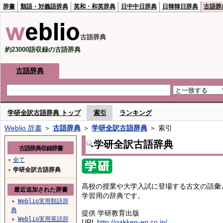
辞書
類語・対義語辞典
英和・和英辞典
日中中日辞典
日韓韓日辞典
古語辞
古語辞典
約23000語収録の古語辞典
古語辞典
学研全訳古語辞典 トップ
索引
ランキング
Weblio 辞書
＞
古語辞典
＞
学研全訳古語辞典
＞ 索引
学研全訳古語辞典
古語辞典収録辞書
全て
▼
学研全訳古語辞典
▼
高校の授業や大学入試に登場する古文の語彙
最近追加された辞書
学習用の辞典です。
Weblio実用類語辞
▼
典
提供 学研教育出版
Weblio実用英語辞
▼
URL
http://gakken-ep.co.jp/