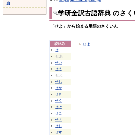
典
学研全訳古語辞典 のさく
「せよ」から始まる用語のさくいん
絞込み
せよ
せ
せあ
せい
せう
せえ
せお
せか
せき
せく
せけ
せこ
せさ
せし
せす