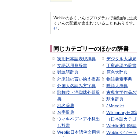
Weblioのさくいんはプログラムで自動的に
くいんの配置が含まれていることもあります。
せ
。
同じカテゴリーのほかの辞書
実用日本語表現辞典
デジタル大辞泉
文語活用形辞書
丁寧表現の辞書
難読語辞典
原色大辞典
外来語の言い換え提案
物語要素事典
外国人名読み方字典
隠語大辞典
歌舞伎・浄瑠璃外題辞
古典文学作品名
典
駅名辞典
地名辞典
JMnedict
名字辞典
Wiktionary日
ウィキペディア小見出
（日本語カテゴ
し辞書
Weblio実用類
Weblio日本語例文用例
Weblioシソー