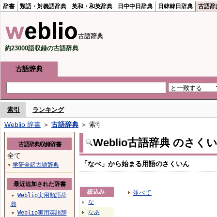
辞書
類語・対義語辞典
英和・和英辞典
日中中日辞典
日韓韓日辞典
古語辞
古語辞典
約23000語収録の古語辞典
古語辞典
索引
ランキング
Weblio 辞書
＞
古語辞典
＞ 索引
Weblio古語辞典 のさく
古語辞典収録辞書
全て
「なべ」から始まる用語のさくいん
学研全訳古語辞典
▼
最近追加された辞書
絞込み
並べて
Weblio実用類語辞
▼
な
典
なあ
Weblio実用英語辞
▼