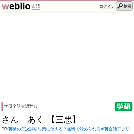
古語
検索
ログイン
学研全訳古語辞典
さん－あく 【三悪】
PR:
英検の二次試験対策に使える？無料で始められるAI英会話アプリ