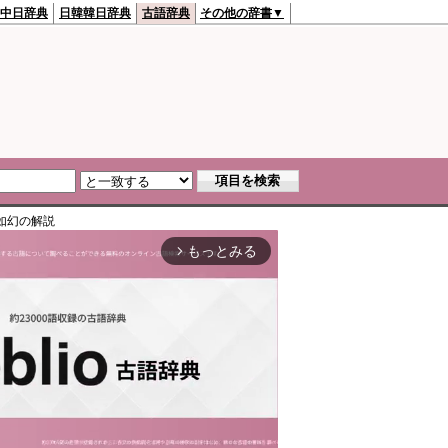
中日辞典
日韓韓日辞典
古語辞典
その他の辞書▼
如幻
の解説
もっとみる
arrow_forward_ios