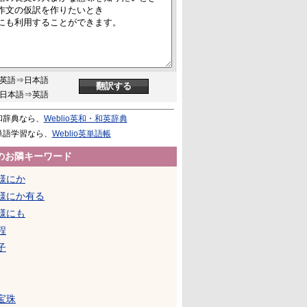
英語⇒日本語
日本語⇒英語
和辞典なら、
Weblio英和・和英辞典
単語学習なら、
Weblio英単語帳
のお隣キーワード
様にか
様にか有る
様にも
程
子
宝珠