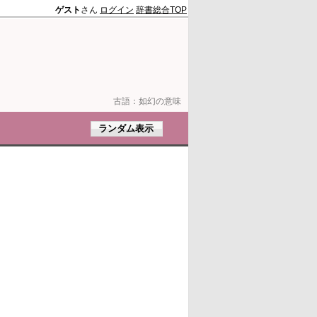
ゲスト
さん
ログイン
辞書総合TOP
古語：
如幻の意味