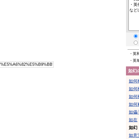
・英
・英
如幻
如何
如何
如何
如何
如儡
如在
如幻
如意