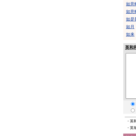
如意
如意
如是
如月
如来
英和
・英
・英