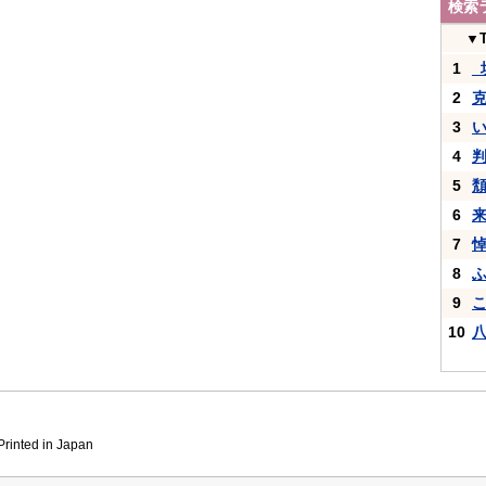
検索
▼
1
_
2
3
4
5
6
7
8
9
10
inted in Japan