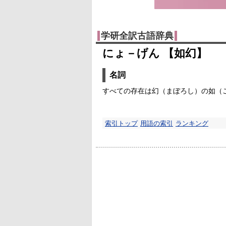
学研全訳古語辞典
にょ－げん 【如幻】
名詞
すべての存在は幻（まぼろし）の如（
索引トップ
用語の索引
ランキング