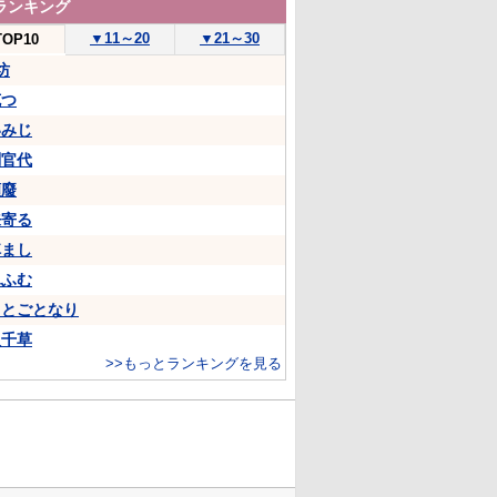
ランキング
▼
11～20
▼
21～30
TOP10
坊
克つ
いみじ
判官代
頽廢
来寄る
悼まし
ふふむ
ことごとなり
八千草
>>もっとランキングを見る