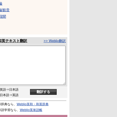
輪
輪観音
我聞
和英テキスト翻訳
>> Weblio翻訳
英語⇒日本語
日本語⇒英語
和辞典なら、
Weblio英和・和英辞典
単語学習なら、
Weblio英単語帳