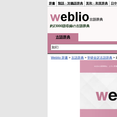
辞書
類語・対義語辞典
英和・和英辞典
日中
古語辞典
約23000語収録の古語辞典
古語辞典
Weblio 辞書
>
古語辞典
>
学研全訳古語辞典
>