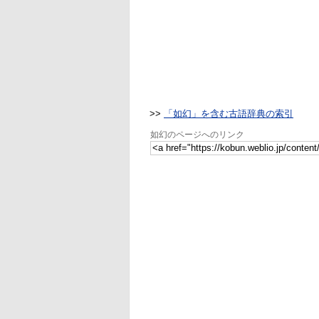
>>
「如幻」を含む古語辞典の索引
如幻のページへのリンク