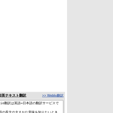
和英テキスト翻訳
>> Weblio翻訳