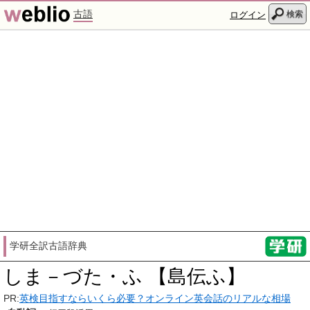
古語
検索
ログイン
学研全訳古語辞典
しま－づた・ふ 【島伝ふ】
PR:
英検目指すならいくら必要？オンライン英会話のリアルな相場