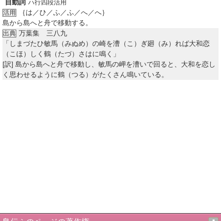
自動詞
ハ行四段活用
｛は／ひ／ふ／ふ／へ／へ｝
活用
島から島へと舟で移動する。
万葉集 三八九
出典
「しまづたひ敏馬（みぬめ）の崎を漕（こ）ぎ廻（み）れば大和恋
（こほ）しく鶴（たづ）さはに鳴く」
[訳]
島から島へと舟で移動し、敏馬の岬を漕いで回ると、大和を恋し
く思わせるように鶴（つる）がたくさん鳴いている。