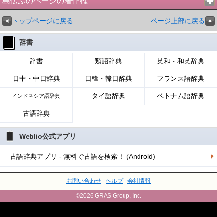
島伝ふのページの著作権
トップページに戻る
ページ上部に戻る
辞書
辞書
類語辞典
英和・和英辞典
日中・中日辞典
日韓・韓日辞典
フランス語辞典
タイ語辞典
ベトナム語辞典
インドネシア語辞典
古語辞典
Weblio公式アプリ
古語辞典アプリ - 無料で古語を検索！ (Android)
お問い合わせ
ヘルプ
会社情報
©2026 GRAS Group, Inc.