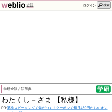
古語
検索
ログイン
学研全訳古語辞典
わたくし－ざま 【私様】
PR:
英検スピーキングで差がつく！クーポンで初月480円からのオン