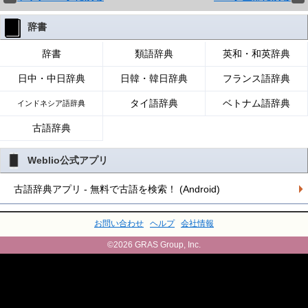
辞書
辞書
類語辞典
英和・和英辞典
日中・中日辞典
日韓・韓日辞典
フランス語辞典
タイ語辞典
ベトナム語辞典
インドネシア語辞典
古語辞典
Weblio公式アプリ
古語辞典アプリ - 無料で古語を検索！ (Android)
お問い合わせ
ヘルプ
会社情報
©2026 GRAS Group, Inc.