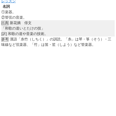
レッスン
名詞
①
楽器。
②
管弦の音楽。
新花摘 俳文
出典
「和歌の道いとたけの技」
[訳]
和歌の道や音楽の技術。
漢語「糸竹（しちく）」の訓読。「糸」は琴・箏（そう）・三
参考
味線など弦楽器、「竹」は笛・笙（しよう）など管楽器。