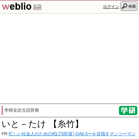
古語
検索
ログイン
学研全訳古語辞典
いと－たけ 【糸竹】
PR:
忙しい社会人のためのIELTS対策│OA6.5〜を目指すマンツーマン