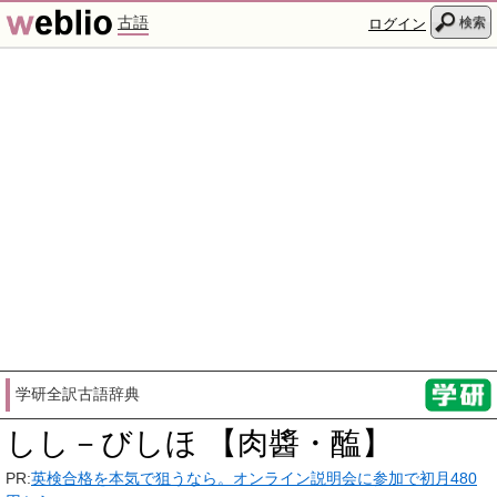
古語
検索
ログイン
学研全訳古語辞典
しし－びしほ 【肉醬・醢】
PR:
英検合格を本気で狙うなら。オンライン説明会に参加で初月480