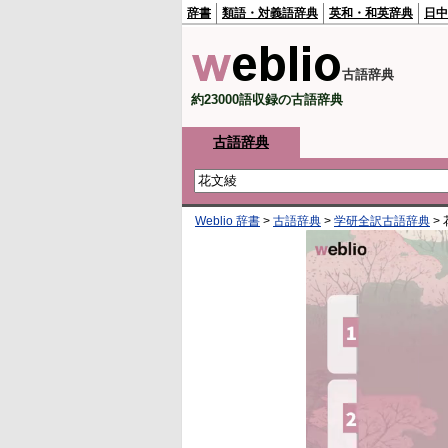
辞書
類語・対義語辞典
英和・和英辞典
日中
古語辞典
約23000語収録の古語辞典
古語辞典
Weblio 辞書
>
古語辞典
>
学研全訳古語辞典
>