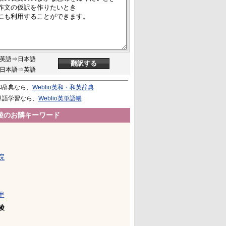
英語⇒日本語
日本語⇒英語
和辞典なら、
Weblio英和・和英辞典
単語学習なら、
Weblio英単語帳
綾のお隣キーワード
院
里
綾