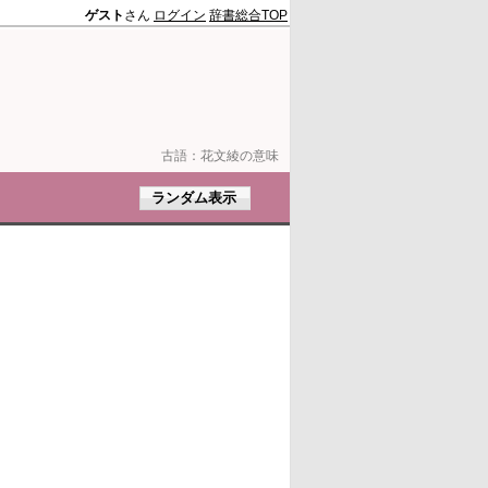
ゲスト
さん
ログイン
辞書総合TOP
古語：
花文綾の意味