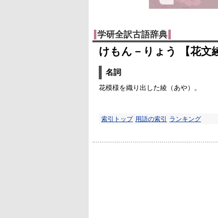
学研全訳古語辞典
けもん－りょう 【花文
名詞
花模様を織り出した綾（あや）。
索引トップ
用語の索引
ランキング