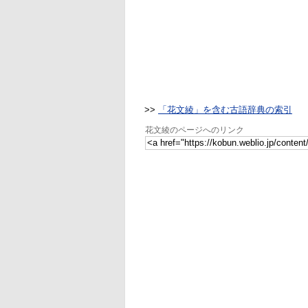
>>
「花文綾」を含む古語辞典の索引
花文綾のページへのリンク