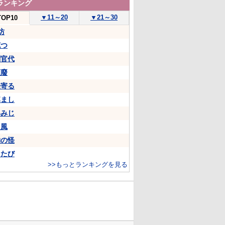
ランキング
▼
11～20
▼
21～30
TOP10
坊
克つ
判官代
頽廢
来寄る
悼まし
いみじ
山風
物の怪
ちたび
>>もっとランキングを見る