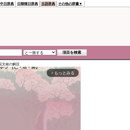
中日辞典
日韓韓日辞典
古語辞典
その他の辞書▼
花文綾
の解説
もっとみる
arrow_forward_ios