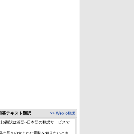
和英テキスト翻訳
>> Weblio翻訳