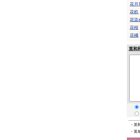
花月
花机
花染
花桜
花橘
英和
・英
・英