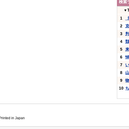
検索
▼
1
_
2
3
4
5
6
7
8
9
10
inted in Japan