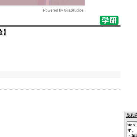
Powered by 
GliaStudios
Mute
綾】
英和