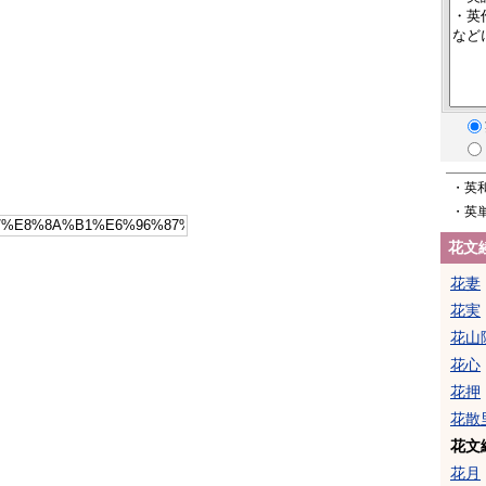
・英
・英
花文
花妻
花実
花山
花心
花押
花散
花文
花月