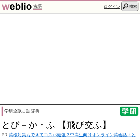
古語
検索
ログイン
学研全訳古語辞典
とび－か・ふ 【飛び交ふ】
PR:
英検対策もできてコスパ最強？中高生向けオンライン英会話まと