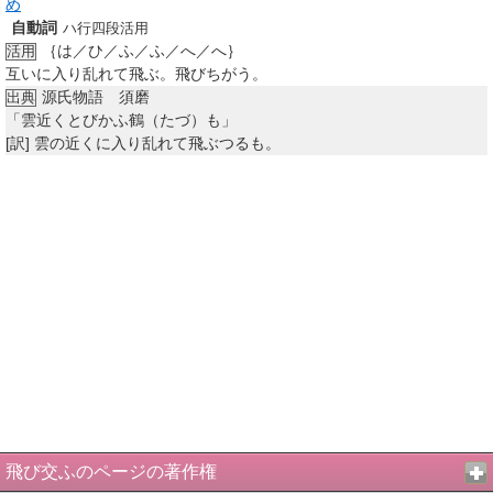
め
自動詞
ハ行四段活用
｛は／ひ／ふ／ふ／へ／へ｝
活用
互いに入り乱れて飛ぶ。飛びちがう。
源氏物語 須磨
出典
「雲近くとびかふ鶴（たづ）も」
[訳]
雲の近くに入り乱れて飛ぶつるも。
飛び交ふのページの著作権