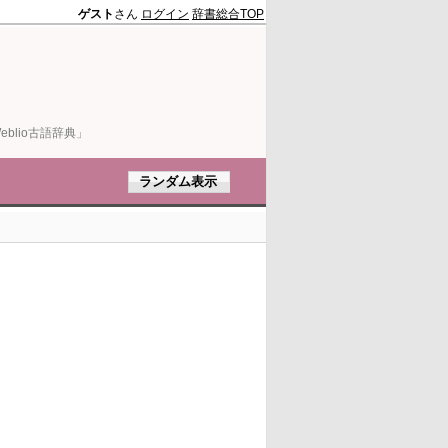
ゲスト
さん
ログイン
辞書総合TOP
blio古語辞典」