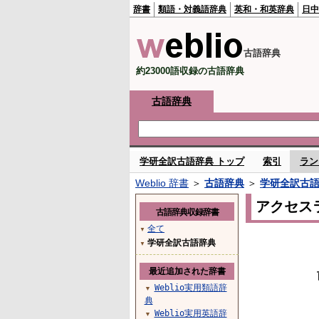
辞書
類語・対義語辞典
英和・和英辞典
日中
古語辞典
約23000語収録の古語辞典
古語辞典
学研全訳古語辞典 トップ
索引
ラン
Weblio 辞書
＞
古語辞典
＞
学研全訳古
アクセス
古語辞典収録辞書
全て
▼
学研全訳古語辞典
▼
最近追加された辞書
Weblio実用類語辞
▼
典
Weblio実用英語辞
▼