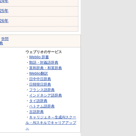
024年
025年
026年
｜
学問
典
ウェブリオのサービス
・
Weblio 辞書
・
類語・対義語辞典
・
英和辞典・和英辞典
・
Weblio翻訳
・
日中中日辞典
・
日韓韓日辞典
・
フランス語辞典
・
インドネシア語辞典
・
タイ語辞典
・
ベトナム語辞典
・
古語辞典
・
キャリジェネ～生成AIスクー
ル・AIスキルでキャリアアップ
～