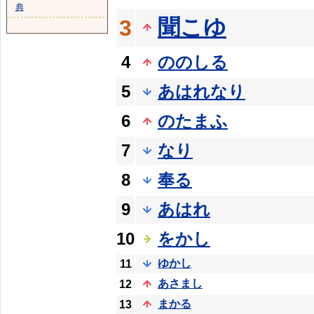
典
聞こゆ
3
4
ののしる
5
あはれなり
6
のたまふ
7
なり
8
奉る
9
あはれ
10
をかし
ゆかし
11
あさまし
12
まかる
13