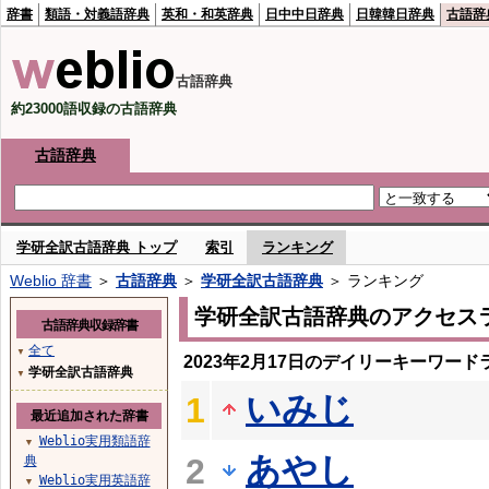
辞書
類語・対義語辞典
英和・和英辞典
日中中日辞典
日韓韓日辞典
古語辞
古語辞典
約23000語収録の古語辞典
古語辞典
学研全訳古語辞典 トップ
索引
ランキング
Weblio 辞書
＞
古語辞典
＞
学研全訳古語辞典
＞ ランキング
学研全訳古語辞典のアクセス
古語辞典収録辞書
全て
▼
2023年2月17日のデイリーキーワード
学研全訳古語辞典
▼
いみじ
1
最近追加された辞書
Weblio実用類語辞
▼
あやし
2
典
Weblio実用英語辞
▼