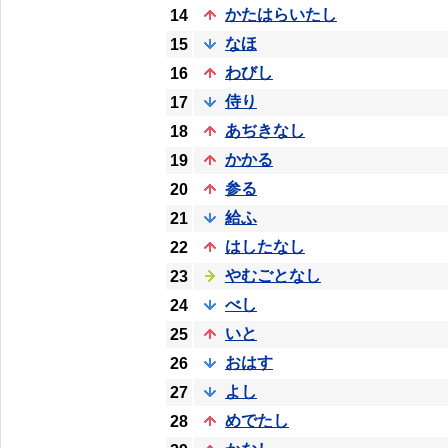
かたはらいたし
14
なほ
15
わびし
16
侍り
17
あぢきなし
18
かかる
19
参る
20
給ふ
21
はしたなし
22
やむごとなし
23
べし
24
いと
25
おはす
26
よし
27
めでたし
28