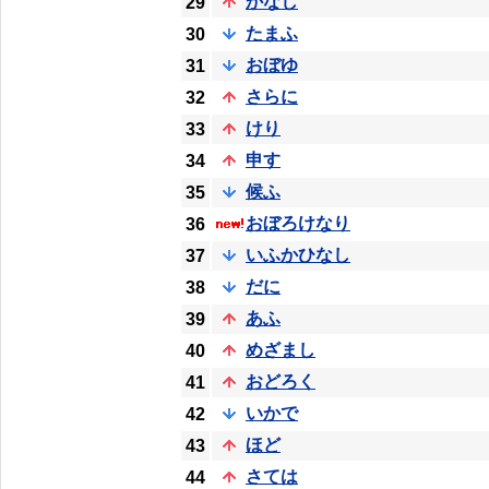
かなし
29
たまふ
30
おぼゆ
31
さらに
32
けり
33
申す
34
候ふ
35
おぼろけなり
36
いふかひなし
37
だに
38
あふ
39
めざまし
40
おどろく
41
いかで
42
ほど
43
さては
44