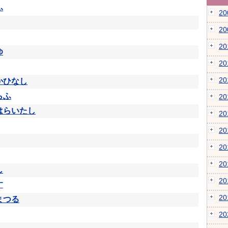
ふ
2
2
2
ゆ
2
2
かひなし
らふ
2
はらいたし
2
2
2
2
し
2
す
2
まつる
2