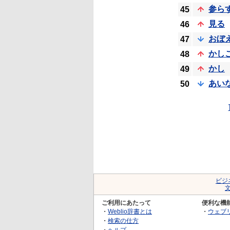
参ら
45
見る
46
おぼ
47
かし
48
かし
49
あい
50
ビジ
ご利用にあたって
便利な機
・
Weblio辞書とは
・
ウェブ
・
検索の仕方
・
ヘルプ