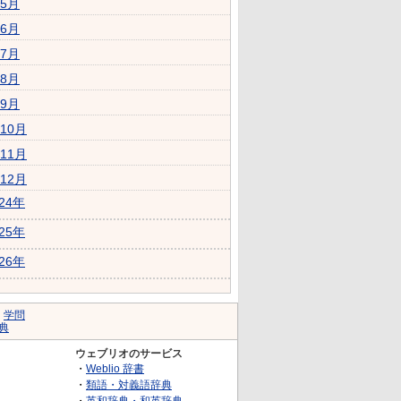
5月
6月
7月
8月
9月
10月
11月
12月
024年
025年
026年
｜
学問
典
ウェブリオのサービス
・
Weblio 辞書
・
類語・対義語辞典
・
英和辞典・和英辞典