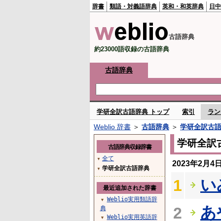
辞書
類語・対義語辞典
英和・和英辞典
日中
古語辞典
約23000語収録の古語辞典
古語辞典
学研全訳古語辞典 トップ
索引
ラン
Weblio 辞書
＞
古語辞典
＞
学研全訳古
学研全訳
古語辞典収録辞書
全て
▼
2023年2月
学研全訳古語辞典
▼
い
1
最近追加された辞書
Weblio実用類語辞
▼
あ
2
典
Weblio実用英語辞
▼