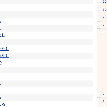
2
2
2
る
し
たし
かなり
ろなり
で
し
る
しる