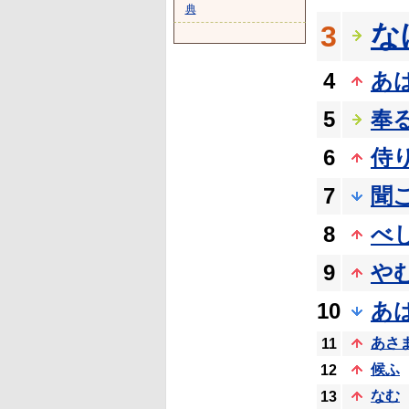
典
な
3
4
あ
5
奉
6
侍
7
聞
8
べ
9
や
10
あ
あさ
11
候ふ
12
なむ
13