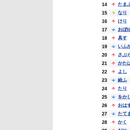
たま
14
なり
15
けり
16
おぼ
17
具す
18
いふ
19
さぶ
20
かた
21
よし
22
給ふ
23
たり
24
をか
25
おは
26
たて
27
かく
28