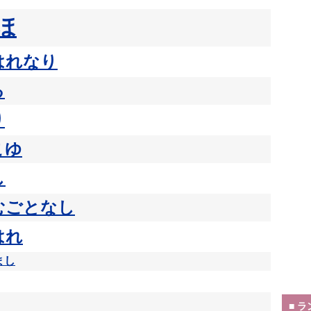
ほ
はれなり
る
り
こゆ
し
むごとなし
はれ
まし
■ 