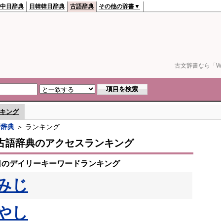
中日辞典
日韓韓日辞典
古語辞典
その他の辞書▼
古文辞書なら「We
キング
語辞典
＞ ランキング
古語辞典のアクセスランキング
4日のデイリーキーワードランキング
みじ
やし