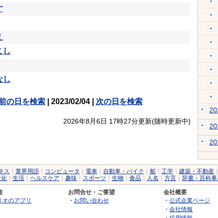
す
え
こし
なし
前の日を検索
| 2023/02/04 |
次の日を検索
2
2026年8月6日 17時27分更新(随時更新中)
2
2
ネス
｜
業界用語
｜
コンピュータ
｜
電車
｜
自動車・バイク
｜
船
｜
工学
｜
建築・不動産
文化
｜
生活
｜
ヘルスケア
｜
趣味
｜
スポーツ
｜
生物
｜
食品
｜
人名
｜
方言
｜
辞書・百科事
能
お問合せ・ご要望
会社概要
リオのアプリ
・
お問い合わせ
・
公式企業ページ
・
会社情報
・
採用情報