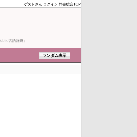
ゲスト
さん
ログイン
辞書総合TOP
blio古語辞典」