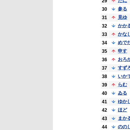
だに
29
参る
30
見ゆ
31
かか
32
かな
33
めで
34
申す
35
おろ
36
すず
37
いか
38
らむ
39
ゐる
40
ゆか
41
ほど
42
まか
43
のの
44