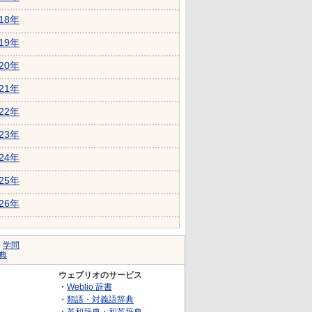
018年
019年
020年
021年
022年
023年
024年
025年
026年
｜
学問
典
ウェブリオのサービス
・
Weblio 辞書
・
類語・対義語辞典
・
英和辞典・和英辞典