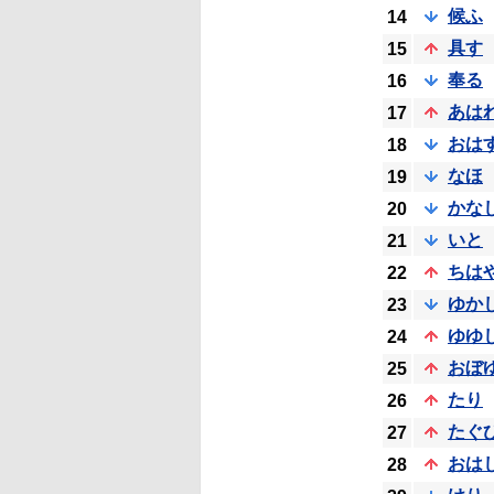
候ふ
14
具す
15
奉る
16
あは
17
おは
18
なほ
19
かな
20
いと
21
ちは
22
ゆか
23
ゆゆ
24
おぼ
25
たり
26
たぐ
27
おは
28