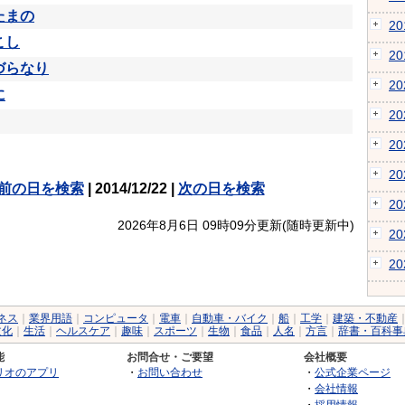
たまの
2
こし
2
づらなり
2
に
2
2
2
前の日を検索
| 2014/12/22 |
次の日を検索
2
2026年8月6日 09時09分更新(随時更新中)
2
2
ネス
｜
業界用語
｜
コンピュータ
｜
電車
｜
自動車・バイク
｜
船
｜
工学
｜
建築・不動産
文化
｜
生活
｜
ヘルスケア
｜
趣味
｜
スポーツ
｜
生物
｜
食品
｜
人名
｜
方言
｜
辞書・百科事
能
お問合せ・ご要望
会社概要
リオのアプリ
・
お問い合わせ
・
公式企業ページ
・
会社情報
・
採用情報