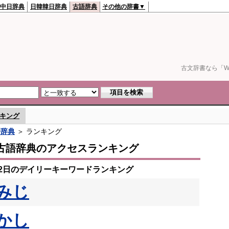
中日辞典
日韓韓日辞典
古語辞典
その他の辞書▼
古文辞書なら「We
キング
語辞典
＞ ランキング
古語辞典のアクセスランキング
月22日のデイリーキーワードランキング
みじ
かし