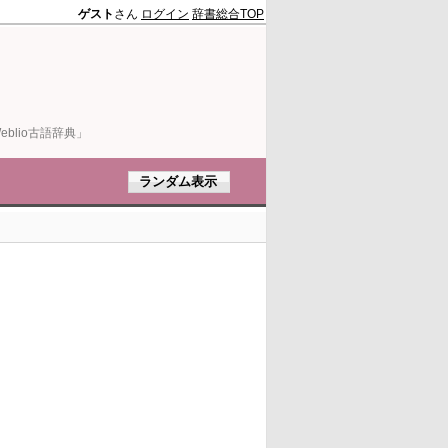
ゲスト
さん
ログイン
辞書総合TOP
blio古語辞典」