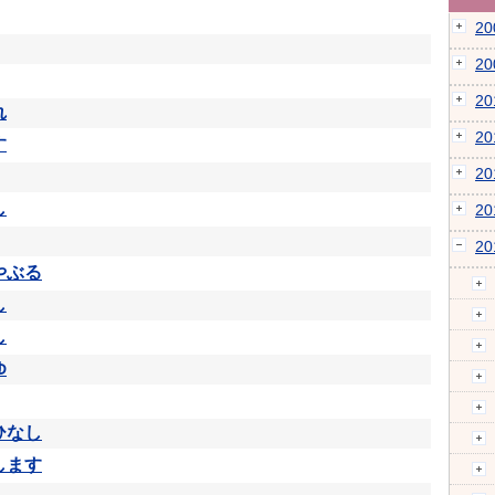
2
2
2
れ
2
す
2
し
2
2
やぶる
し
し
ゆ
ひなし
します