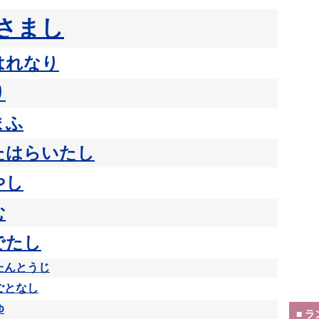
さまし
はれなり
り
まふ
たはらいたし
やし
む
でたし
たんとうじ
ごとなし
ゆ
■ 