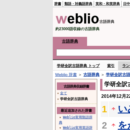
辞書
類語・対義語辞典
英和・和英辞典
日中
古語辞典
約23000語収録の古語辞典
古語辞典
学研全訳古語辞典 トップ
索引
ラン
Weblio 辞書
＞
古語辞典
＞
学研全訳古
学研全訳
古語辞典収録辞書
全て
▼
2014年12
学研全訳古語辞典
▼
い
1
最近追加された辞書
Weblio実用類語辞
▼
を
2
典
Weblio実用英語辞
▼