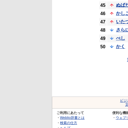
ぬば
45
かし
46
いた
47
さら
48
べし
49
かく
50
ビジ
ご利用にあたって
便利な機
・
Weblio辞書とは
・
ウェブ
・
検索の仕方
・
ヘルプ