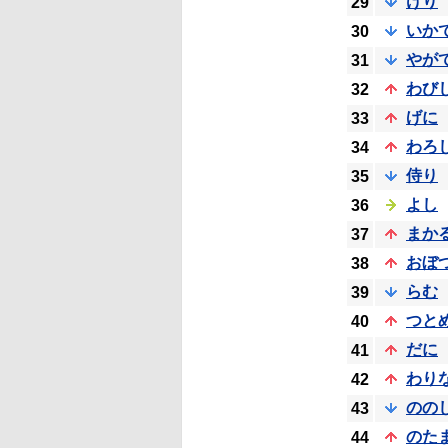
けり
29
いか
30
やが
31
わび
32
げに
33
わろ
34
侍り
35
よし
36
まか
37
おぼ
38
らむ
39
つと
40
だに
41
わり
42
のの
43
のた
44