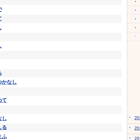
で
て
し
し
る
つかなし
めて
2
なし
しる
2
まふ
2