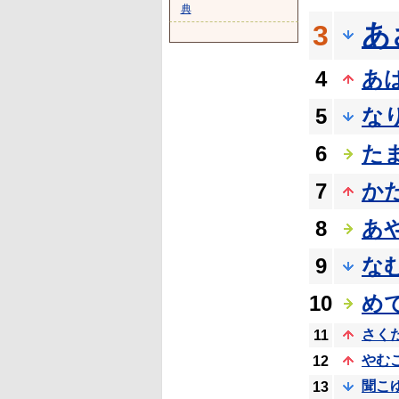
典
あ
3
4
あ
5
な
6
た
7
か
8
あ
9
な
10
め
さく
11
やむ
12
聞こ
13