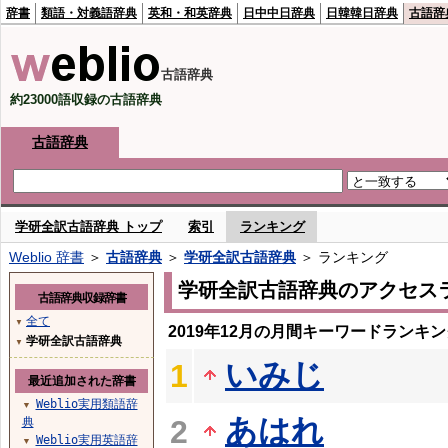
辞書
類語・対義語辞典
英和・和英辞典
日中中日辞典
日韓韓日辞典
古語辞
古語辞典
約23000語収録の古語辞典
古語辞典
学研全訳古語辞典 トップ
索引
ランキング
Weblio 辞書
＞
古語辞典
＞
学研全訳古語辞典
＞ ランキング
学研全訳古語辞典のアクセス
古語辞典収録辞書
全て
▼
2019年12月の月間キーワードランキン
学研全訳古語辞典
▼
いみじ
1
最近追加された辞書
Weblio実用類語辞
▼
あはれ
2
典
Weblio実用英語辞
▼