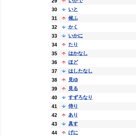
いかで
29
いと
30
候ふ
31
かく
32
いかに
33
たり
34
はかなし
35
ほど
36
はしたなし
37
見ゆ
38
見る
39
すずろなり
40
侍り
41
あり
42
具す
43
げに
44