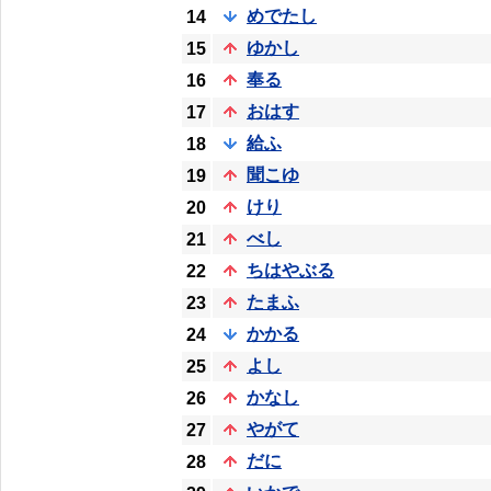
めでたし
14
ゆかし
15
奉る
16
おはす
17
給ふ
18
聞こゆ
19
けり
20
べし
21
ちはやぶる
22
たまふ
23
かかる
24
よし
25
かなし
26
やがて
27
だに
28