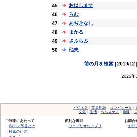
おはします
45
らむ
46
あぢきなし
47
まかる
48
さぶらふ
49
他夫
50
前の月を検索
| 2019/12 
2026
ビジネス
｜
業界用語
｜
コンピュータ
｜
文化
｜
生活
｜
ヘルスケア
｜
趣味
｜
ご利用にあたって
便利な機能
お問合
・
Weblio辞書とは
・
ウェブリオのアプリ
・
お問
・
検索の仕方
・
ヘルプ