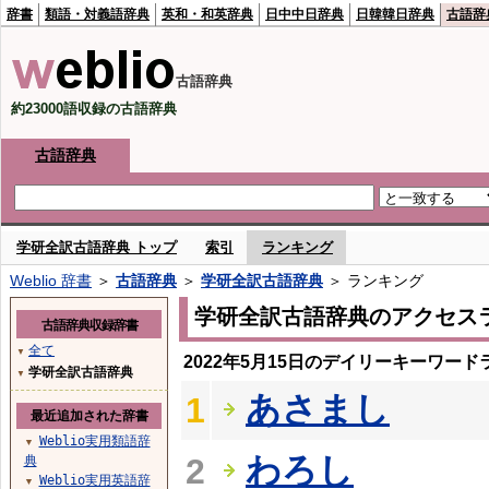
辞書
類語・対義語辞典
英和・和英辞典
日中中日辞典
日韓韓日辞典
古語辞
古語辞典
約23000語収録の古語辞典
古語辞典
学研全訳古語辞典 トップ
索引
ランキング
Weblio 辞書
＞
古語辞典
＞
学研全訳古語辞典
＞ ランキング
学研全訳古語辞典のアクセス
古語辞典収録辞書
全て
▼
2022年5月15日のデイリーキーワード
学研全訳古語辞典
▼
あさまし
1
最近追加された辞書
Weblio実用類語辞
▼
わろし
2
典
Weblio実用英語辞
▼