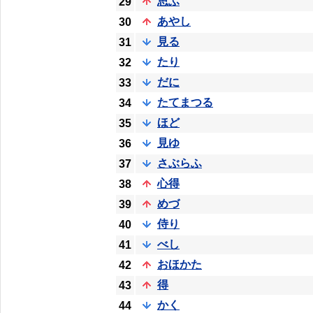
思ふ
29
あやし
30
見る
31
たり
32
だに
33
たてまつる
34
ほど
35
見ゆ
36
さぶらふ
37
心得
38
めづ
39
侍り
40
べし
41
おほかた
42
得
43
かく
44