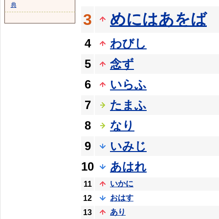
典
めにはあをば
3
4
わびし
5
念ず
6
いらふ
7
たまふ
8
なり
9
いみじ
10
あはれ
いかに
11
おはす
12
あり
13