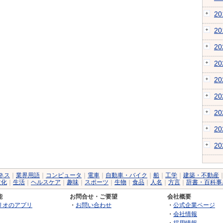
2
2
2
2
2
2
2
2
2
ネス
｜
業界用語
｜
コンピュータ
｜
電車
｜
自動車・バイク
｜
船
｜
工学
｜
建築・不動産
文化
｜
生活
｜
ヘルスケア
｜
趣味
｜
スポーツ
｜
生物
｜
食品
｜
人名
｜
方言
｜
辞書・百科事
能
お問合せ・ご要望
会社概要
リオのアプリ
・
お問い合わせ
・
公式企業ページ
・
会社情報
・
採用情報