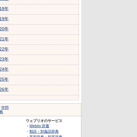
018年
019年
020年
021年
022年
023年
024年
025年
026年
｜
学問
典
ウェブリオのサービス
・
Weblio 辞書
・
類語・対義語辞典
・
英和辞典・和英辞典