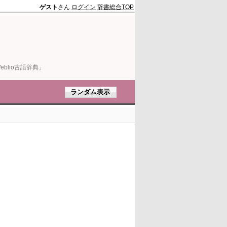
ゲスト
さん
ログイン
辞書総合TOP
blio古語辞典」