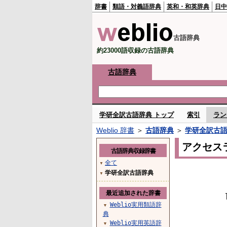
辞書
類語・対義語辞典
英和・和英辞典
日中
古語辞典
約23000語収録の古語辞典
古語辞典
学研全訳古語辞典 トップ
索引
ラン
Weblio 辞書
＞
古語辞典
＞
学研全訳古
アクセス
古語辞典収録辞書
全て
▼
学研全訳古語辞典
▼
最近追加された辞書
Weblio実用類語辞
▼
典
Weblio実用英語辞
▼