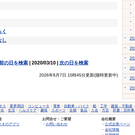
ろく
2
なし
2
2
前の日を検索
| 2020/03/10 |
次の日を検索
2
2026年8月7日 15時45分更新(随時更新中)
2
2
ネス
｜
業界用語
｜
コンピュータ
｜
電車
｜
自動車・バイク
｜
船
｜
工学
｜
建築・不動産
文化
｜
生活
｜
ヘルスケア
｜
趣味
｜
スポーツ
｜
生物
｜
食品
｜
人名
｜
方言
｜
辞書・百科事
能
お問合せ・ご要望
会社概要
リオのアプリ
・
お問い合わせ
・
公式企業ページ
・
会社情報
・
採用情報