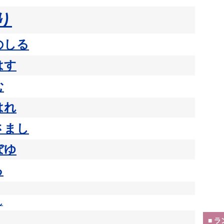
り
のしる
はす
む
はれ
さまし
ぼゆ
る
し
■ 