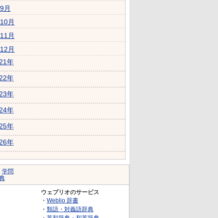
9月
10月
11月
12月
021年
022年
023年
024年
025年
026年
｜
学問
典
ウェブリオのサービス
・
Weblio 辞書
・
類語・対義語辞典
・
英和辞典・和英辞典