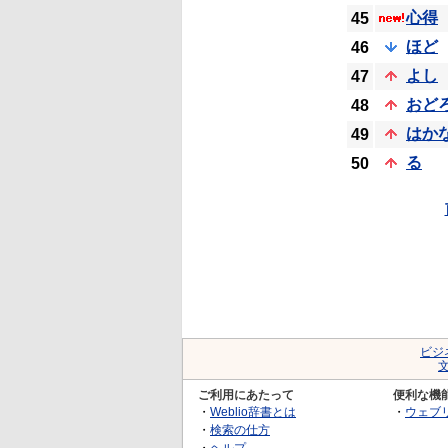
心得
45
ほど
46
よし
47
おど
48
はか
49
る
50
ビジ
ご利用にあたって
便利な機
・
Weblio辞書とは
・
ウェブ
・
検索の仕方
・
ヘルプ