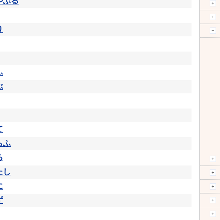
やぶる
り
ふ
ぶ
て
らふ
る
たし
に
ず