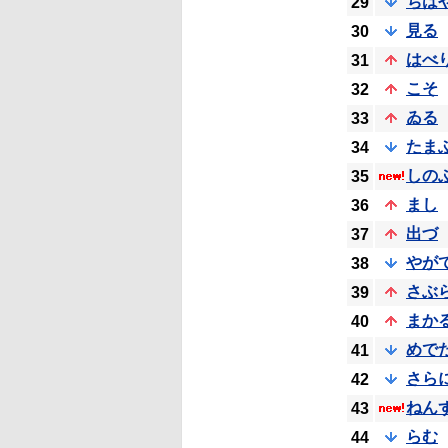
ちは
29
見る
30
はべ
31
こそ
32
ゐる
33
たま
34
しの
35
まし
36
出づ
37
やが
38
さぶ
39
まか
40
めで
41
さら
42
ねん
43
らむ
44