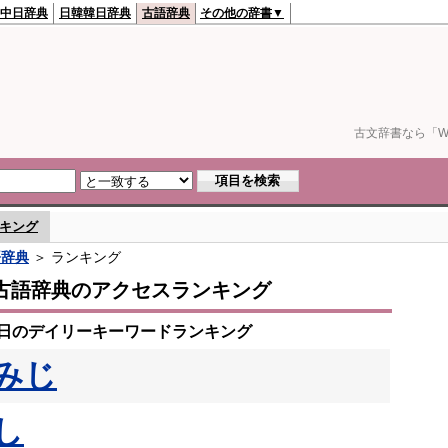
中日辞典
日韓韓日辞典
古語辞典
その他の辞書▼
古文辞書なら「We
キング
語辞典
＞ ランキング
古語辞典のアクセスランキング
10日のデイリーキーワードランキング
みじ
し