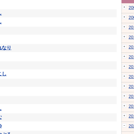
2
し
2
し
2
2
2
れなり
2
2
こし
2
2
2
2
し
2
む
ゆ
2