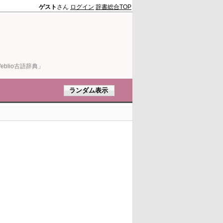
ゲスト
さん
ログイン
辞書総合TOP
blio古語辞典」