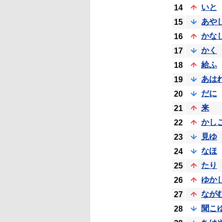
いと
14
あや
15
かな
16
かく
17
給ふ
18
あは
19
だに
20
来
21
かし
22
見ゆ
23
なほ
24
たり
25
ゆか
26
なが
27
聞こ
28