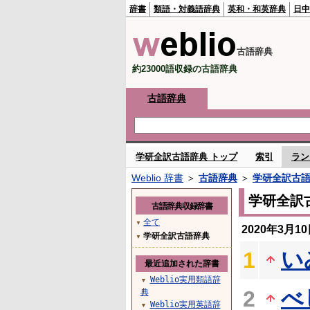
辞書
類語・対義語辞典
英和・和英辞典
日中
古語辞典
約23000語収録の古語辞典
古語辞典
学研全訳古語辞典 トップ
索引
ラン
Weblio 辞書
＞
古語辞典
＞
学研全訳古
学研全訳
古語辞典収録辞書
全て
▼
2020年3月
学研全訳古語辞典
▼
い
1
最近追加された辞書
Weblio実用類語辞
▼
べ
2
典
Weblio実用英語辞
▼