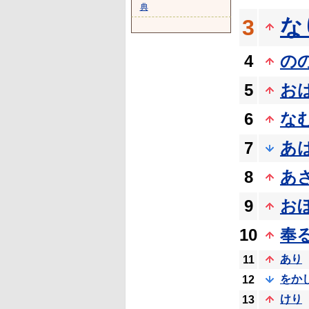
典
な
3
4
の
5
お
6
な
7
あ
8
あ
9
お
10
奉
あり
11
をか
12
けり
13