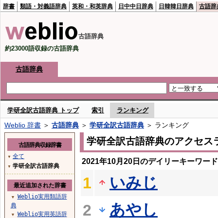
辞書
類語・対義語辞典
英和・和英辞典
日中中日辞典
日韓韓日辞典
古語辞
古語辞典
約23000語収録の古語辞典
古語辞典
学研全訳古語辞典 トップ
索引
ランキング
Weblio 辞書
＞
古語辞典
＞
学研全訳古語辞典
＞ ランキング
学研全訳古語辞典のアクセス
古語辞典収録辞書
全て
▼
2021年10月20日のデイリーキーワー
学研全訳古語辞典
▼
いみじ
1
最近追加された辞書
Weblio実用類語辞
▼
あやし
2
典
Weblio実用英語辞
▼