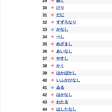
飽く
29
けり
30
だに
31
すずろなり
32
かなし
33
べし
34
めざまし
35
あいなし
36
やすし
37
かく
38
はかばかし
39
いふかひなし
40
ゐる
41
はかなし
42
わたる
43
はしたなし
44