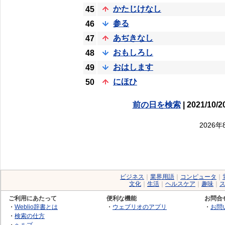
かたじけなし
45
参る
46
あぢきなし
47
おもしろし
48
おはします
49
にほひ
50
前の日を検索
| 2021/10/2
2026
ビジネス
｜
業界用語
｜
コンピュータ
｜
文化
｜
生活
｜
ヘルスケア
｜
趣味
｜
ご利用にあたって
便利な機能
お問合
・
Weblio辞書とは
・
ウェブリオのアプリ
・
お問
・
検索の仕方
・
ヘルプ