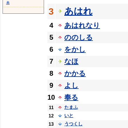
典
あはれ
3
4
あはれなり
5
ののしる
6
をかし
7
なほ
8
かかる
9
よし
10
奉る
たまふ
11
いと
12
うつくし
13