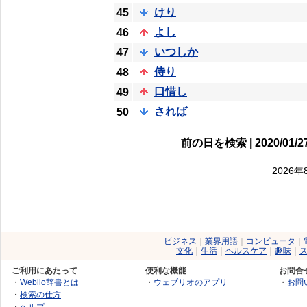
けり
45
よし
46
いつしか
47
侍り
48
口惜し
49
されば
50
前の日を検索 | 2020/01/27
2026
ビジネス
｜
業界用語
｜
コンピュータ
｜
文化
｜
生活
｜
ヘルスケア
｜
趣味
｜
ご利用にあたって
便利な機能
お問合
・
Weblio辞書とは
・
ウェブリオのアプリ
・
お問
・
検索の仕方
・
ヘルプ