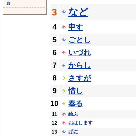
典
など
3
4
申す
5
ごとし
6
いづれ
7
からし
8
さすが
9
惜し
10
奉る
給ふ
11
おはします
12
げに
13