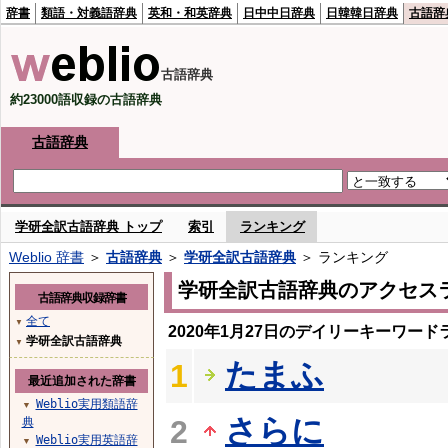
辞書
類語・対義語辞典
英和・和英辞典
日中中日辞典
日韓韓日辞典
古語辞
古語辞典
約23000語収録の古語辞典
古語辞典
学研全訳古語辞典 トップ
索引
ランキング
Weblio 辞書
＞
古語辞典
＞
学研全訳古語辞典
＞ ランキング
学研全訳古語辞典のアクセス
古語辞典収録辞書
全て
▼
2020年1月27日のデイリーキーワード
学研全訳古語辞典
▼
たまふ
1
最近追加された辞書
Weblio実用類語辞
▼
さらに
2
典
Weblio実用英語辞
▼