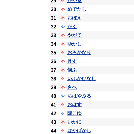
かかる
29
めでたし
30
おぼえ
31
かく
32
やがて
33
ゆかし
34
おろかなり
35
具す
36
候ふ
37
いふかひなし
38
さへ
39
ちはやぶる
40
おはす
41
聞こゆ
42
いかに
43
はかばかし
44