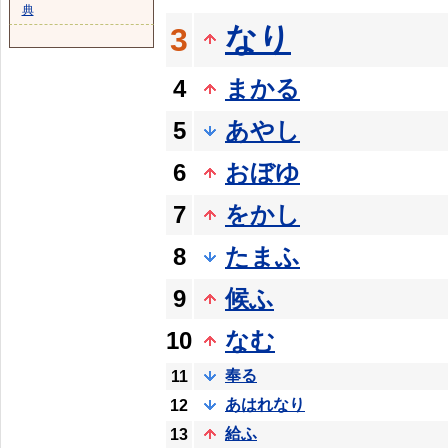
典
なり
3
4
まかる
5
あやし
6
おぼゆ
7
をかし
8
たまふ
9
候ふ
10
なむ
奉る
11
あはれなり
12
給ふ
13