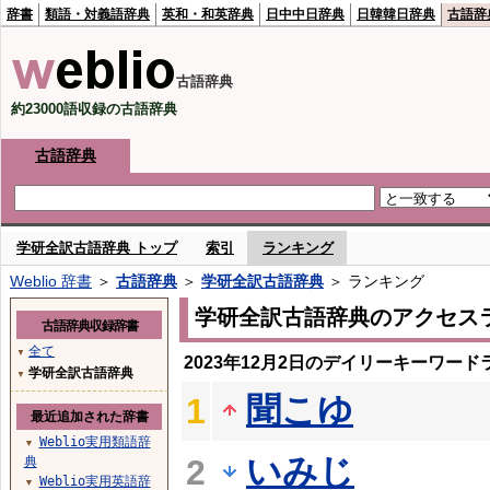
辞書
類語・対義語辞典
英和・和英辞典
日中中日辞典
日韓韓日辞典
古語辞
古語辞典
約23000語収録の古語辞典
古語辞典
学研全訳古語辞典 トップ
索引
ランキング
Weblio 辞書
＞
古語辞典
＞
学研全訳古語辞典
＞ ランキング
学研全訳古語辞典のアクセス
古語辞典収録辞書
全て
▼
2023年12月2日のデイリーキーワード
学研全訳古語辞典
▼
聞こゆ
1
最近追加された辞書
Weblio実用類語辞
▼
いみじ
2
典
Weblio実用英語辞
▼