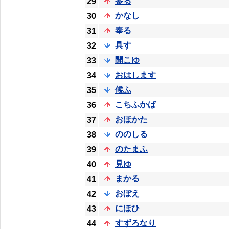
参る
29
かなし
30
奉る
31
具す
32
聞こゆ
33
おはします
34
候ふ
35
こちふかば
36
おほかた
37
ののしる
38
のたまふ
39
見ゆ
40
まかる
41
おぼえ
42
にほひ
43
すずろなり
44