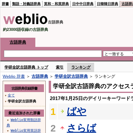
辞書
類語・対義語辞典
英和・和英辞典
日中中日辞典
日韓韓日辞典
古語辞
古語辞典
約23000語収録の古語辞典
古語辞典
学研全訳古語辞典 トップ
索引
ランキング
Weblio 辞書
＞
古語辞典
＞
学研全訳古語辞典
＞ ランキング
学研全訳古語辞典のアクセス
古語辞典収録辞書
全て
▼
2017年1月25日のデイリーキーワード
学研全訳古語辞典
▼
ばや
1
最近追加された辞書
Weblio実用類語辞
▼
さらば
2
典
Weblio実用英語辞
▼