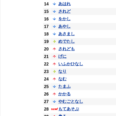
あはれ
14
されど
15
をかし
16
あやし
17
あさまし
18
めでたし
19
されども
20
げに
21
いふかひなし
22
なり
23
なむ
24
たまふ
25
かかる
26
やむごとなし
27
もてあそぶ
28