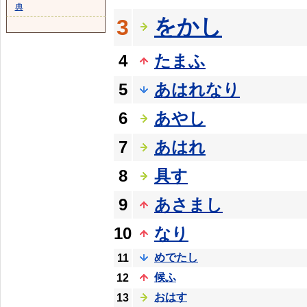
典
をかし
3
4
たまふ
5
あはれなり
6
あやし
7
あはれ
8
具す
9
あさまし
10
なり
めでたし
11
候ふ
12
おはす
13