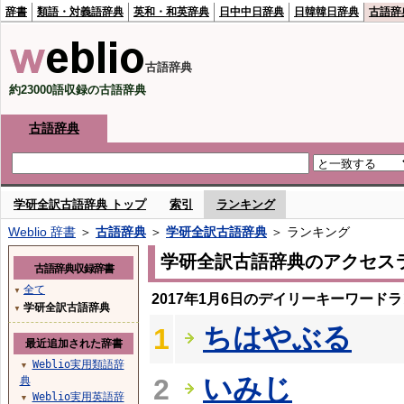
辞書
類語・対義語辞典
英和・和英辞典
日中中日辞典
日韓韓日辞典
古語辞
古語辞典
約23000語収録の古語辞典
古語辞典
学研全訳古語辞典 トップ
索引
ランキング
Weblio 辞書
＞
古語辞典
＞
学研全訳古語辞典
＞ ランキング
学研全訳古語辞典のアクセス
古語辞典収録辞書
全て
▼
2017年1月6日のデイリーキーワード
学研全訳古語辞典
▼
ちはやぶる
1
最近追加された辞書
Weblio実用類語辞
▼
いみじ
2
典
Weblio実用英語辞
▼