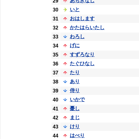
あぢきなし
29
いと
30
おはします
31
かたはらいたし
32
わろし
33
げに
34
すずろなり
35
たぐひなし
36
たり
37
あり
38
侍り
39
いかで
40
憂し
41
まじ
42
けり
43
はべり
44