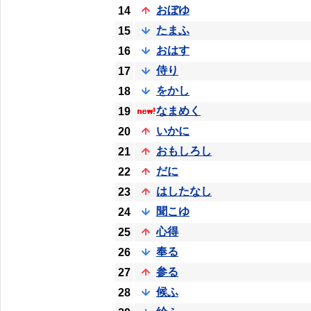
おぼゆ
14
たまふ
15
おはす
16
侍り
17
をかし
18
なまめく
19
いかに
20
おもしろし
21
だに
22
はしたなし
23
聞こゆ
24
心得
25
奉る
26
参る
27
候ふ
28