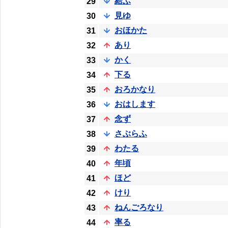
給ふ
29
見ゆ
30
おほかた
31
あり
32
かく
33
下る
34
おろかなり
35
おはします
36
念ず
37
さぶらふ
38
わたる
39
年頃
40
ほど
41
けり
42
ねんごろなり
43
率る
44