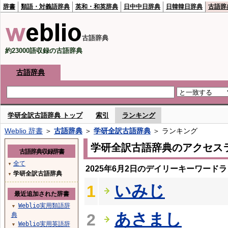
辞書
類語・対義語辞典
英和・和英辞典
日中中日辞典
日韓韓日辞典
古語辞
古語辞典
約23000語収録の古語辞典
古語辞典
学研全訳古語辞典 トップ
索引
ランキング
Weblio 辞書
＞
古語辞典
＞
学研全訳古語辞典
＞ ランキング
学研全訳古語辞典のアクセス
古語辞典収録辞書
全て
▼
2025年6月2日のデイリーキーワード
学研全訳古語辞典
▼
いみじ
1
最近追加された辞書
Weblio実用類語辞
▼
あさまし
2
典
Weblio実用英語辞
▼