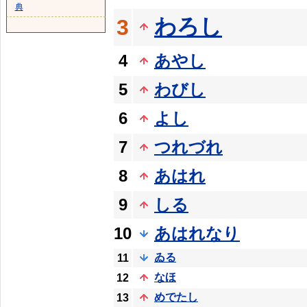
典
わろし
3
4
あやし
5
わびし
6
よし
7
つれづれ
8
あはれ
9
しる
10
あはれなり
ゐる
11
なほ
12
めでたし
13