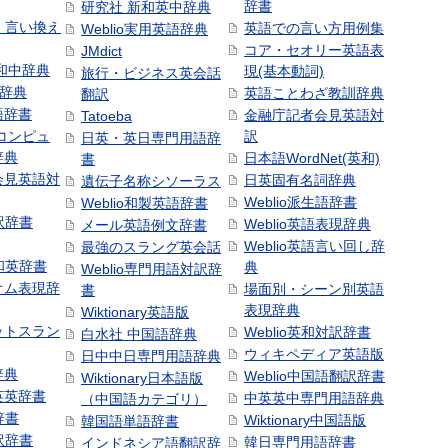
辞書
研究社 新和英中辞典
語・言い換え
英語での言い方用例集
Weblio実用英語辞典
コア・セオリー英語表
JMdict
和中辞典
現(基本動詞)
旅行・ビジネス英会話
和辞典
英語ことわざ教訓辞典
翻訳
語辞書
金融庁記者会見英語対
Tatoeba
コンピュ
訳
日英・英日専門用語辞
辞典
日本語WordNet(英和)
書
会見英語対
日英固有名詞辞典
遺伝子名称シソーラス
Weblio派生語辞書
Weblio和製英語辞書
訳辞書
Weblio英語表現辞典
メール英語例文辞書
Weblio英語言い回し辞
最強のスラング英会話
号和英辞書
典
Weblio専門用語対訳辞
オム表現辞
場面別・シーン別英語
書
表現辞典
Wiktionary英語版
ットスラン
Weblio英和対訳辞書
白水社 中国語辞典
ウィキペディア英語版
日中中日専門用語辞典
辞典
Weblio中国語翻訳辞書
Wiktionary日本語版
英英辞書
中英英中専門用語辞典
（中国語カテゴリ）
辞書
Wiktionary中国語版
韓国語単語辞書
訳辞書
韓日専門用語辞書
インドネシア語翻訳辞