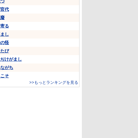
克つ
判官代
頽廢
来寄る
悼まし
物の怪
ちたび
ねぢけがまし
あながち
…こそ
>>もっとランキングを見る