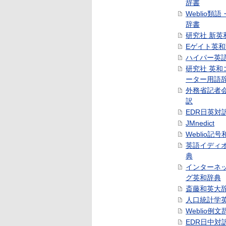
辞書
Weblio類
辞書
研究社 新英
Eゲイト英
ハイパー英
研究社 英和
ーター用語
外務省記者
訳
EDR日英対
JMnedict
Weblio記
英語イディ
典
インターネ
グ英和辞典
斎藤和英大
人口統計学
Weblio例文
EDR日中対