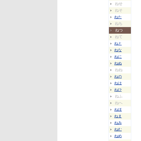
ねせ
ねそ
ねた
ねち
ねつ
ねて
ねと
ねな
ねに
ねぬ
ねね
ねの
ねは
ねひ
ねふ
ねへ
ねほ
ねま
ねみ
ねむ
ねめ