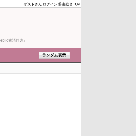
ゲスト
さん
ログイン
辞書総合TOP
blio古語辞典」