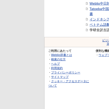
Weblio中
Tatoeba
書
インドネシ
ベトナム語
学研全訳古
ビジ
ご利用にあたって
便利な機
・
Weblio辞書とは
・
ウェブ
・
検索の仕方
・
ヘルプ
・
利用規約
・
プライバシーポリシー
・
サイトマップ
・
クッキー・アクセスデータに
ついて