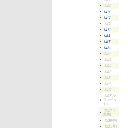
ねだ
ねぢ
ねづ
ねで
ねど
ねば
ねび
ねぶ
ねべ
ねぼ
ねぱ
ねぴ
ねぷ
ねぺ
ねぽ
ね(アル
ファベッ
ト)
ね(タイ
文字)
ね(数字)
ね(記号)