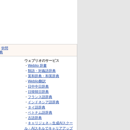
｜
学問
典
ウェブリオのサービス
・
Weblio 辞書
・
類語・対義語辞典
・
英和辞典・和英辞典
・
Weblio翻訳
・
日中中日辞典
・
日韓韓日辞典
・
フランス語辞典
・
インドネシア語辞典
・
タイ語辞典
・
ベトナム語辞典
・
古語辞典
・
キャリジェネ～生成AIスクー
ル・AIスキルでキャリアアップ