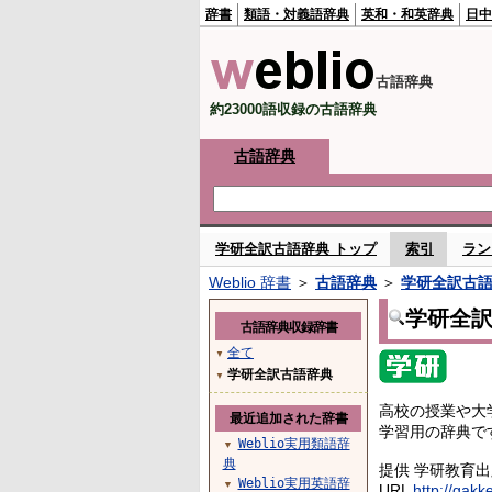
辞書
類語・対義語辞典
英和・和英辞典
日中
古語辞典
約23000語収録の古語辞典
古語辞典
学研全訳古語辞典 トップ
索引
ラン
Weblio 辞書
＞
古語辞典
＞
学研全訳古
学研全
古語辞典収録辞書
全て
▼
学研全訳古語辞典
▼
高校の授業や大
最近追加された辞書
学習用の辞典で
Weblio実用類語辞
▼
典
提供 学研教育
Weblio実用英語辞
▼
URL
http://gakk