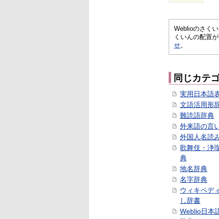
Weblioの
くいんの配置が
せ
。
同じカテ
実用日本語
文語活用形
難読語辞典
外来語の言
外国人名読
歌舞伎・浄
典
地名辞典
名字辞典
ウィキペデ
し辞書
Weblio日