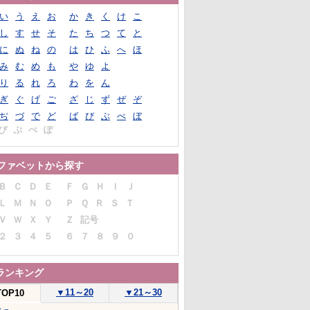
い
う
え
お
か
き
く
け
こ
し
す
せ
そ
た
ち
つ
て
と
に
ぬ
ね
の
は
ひ
ふ
へ
ほ
み
む
め
も
や
ゆ
よ
り
る
れ
ろ
わ
を
ん
ぎ
ぐ
げ
ご
ざ
じ
ず
ぜ
ぞ
ぢ
づ
で
ど
ば
び
ぶ
べ
ぼ
ぴ
ぷ
ぺ
ぽ
ファベットから探す
Ｂ
Ｃ
Ｄ
Ｅ
Ｆ
Ｇ
Ｈ
Ｉ
Ｊ
Ｌ
Ｍ
Ｎ
Ｏ
Ｐ
Ｑ
Ｒ
Ｓ
Ｔ
Ｖ
Ｗ
Ｘ
Ｙ
Ｚ
記号
２
３
４
５
６
７
８
９
０
ランキング
▼
11～20
▼
21～30
TOP10