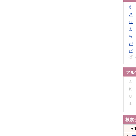
あ
さ
な
ま
ら
が
だ
ぱ
アル
Ａ
Ｋ
Ｕ
１
検索
▼