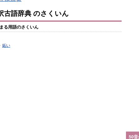
訳古語辞典 のさくいん
まる用語のさくいん
妬い
50