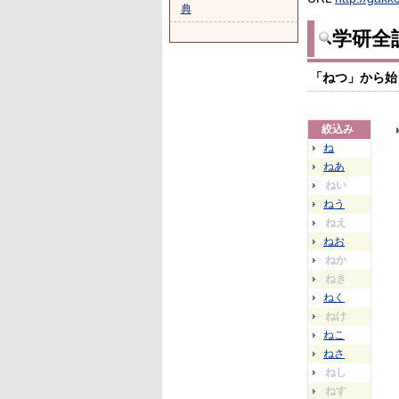
典
学研全
「ねつ」から始
絞込み
ね
ねあ
ねい
ねう
ねえ
ねお
ねか
ねき
ねく
ねけ
ねこ
ねさ
ねし
ねす