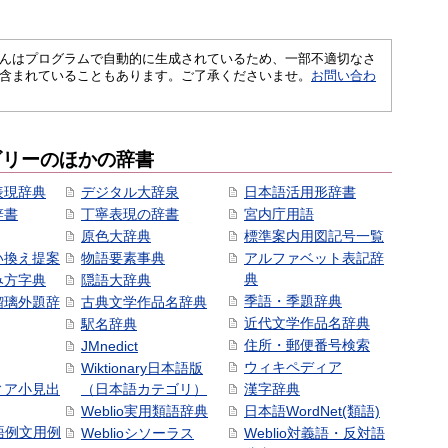
さくいんはプログラムで自動的に生成されているため、一部不適切なさ
含まれていることもあります。ご了承くださいませ。
お問い合わ
ゴリーのほかの辞書
表現辞典
デジタル大辞泉
日本語活用形辞書
辞書
丁寧表現の辞書
宮内庁用語
原色大辞典
標準案内用図記号一覧
い換え提案
物語要素事典
アルファベット表記辞
典
み方字典
隠語大辞典
季語・季題辞典
瑠璃外題辞
古典文学作品名辞典
近代文学作品名辞典
駅名辞典
住所・郵便番号検索
JMnedict
ウィキペディア
Wiktionary日本語版
ィア小見出
（日本語カテゴリ）
漢字辞典
Weblio実用類語辞典
日本語WordNet(類語)
本語例文用例
Weblioシソーラス
Weblio対義語・反対語