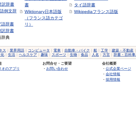
日対訳辞書
書
タイ語辞書
中国語例文辞
Wiktionary日本語版
Wikipediaフランス語版
（フランス語カテゴ
ア語辞書
リ）
翻訳辞書
語辞典
ネス
｜
業界用語
｜
コンピュータ
｜
電車
｜
自動車・バイク
｜
船
｜
工学
｜
建築・不動産
文化
｜
生活
｜
ヘルスケア
｜
趣味
｜
スポーツ
｜
生物
｜
食品
｜
人名
｜
方言
｜
辞書・百科事
能
お問合せ・ご要望
会社概要
リオのアプリ
・
お問い合わせ
・
公式企業ページ
・
会社情報
・
採用情報