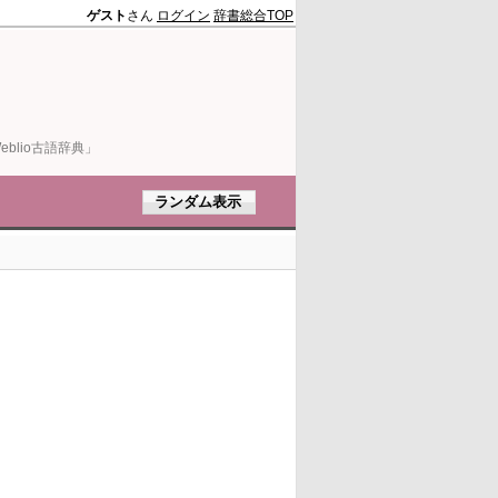
ゲスト
さん
ログイン
辞書総合TOP
blio古語辞典」