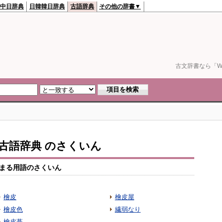
中日辞典
日韓韓日辞典
古語辞典
その他の辞書▼
古文辞書なら「We
io古語辞典 のさくいん
まる用語のさくいん
檜皮
檜皮屋
檜皮色
繊弱なり
檜皮葺