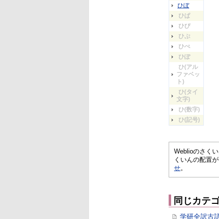
ひぼ
ひぱ
ひぴ
ひぷ
ひぺ
ひぽ
ひ(アル
ファベッ
ト)
ひ(タイ
文字)
ひ(数字)
ひ(記号)
Weblioの
くいんの配置が
せ
。
同じカテ
学研全訳古