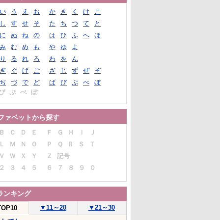
い
う
え
お
か
き
く
け
こ
し
す
せ
そ
た
ち
つ
て
と
に
ぬ
ね
の
は
ひ
ふ
へ
ほ
み
む
め
も
や
ゆ
よ
り
る
れ
ろ
わ
を
ん
ぎ
ぐ
げ
ご
ざ
じ
ず
ぜ
ぞ
ぢ
づ
で
ど
ば
び
ぶ
べ
ぼ
ぴ
ぷ
ぺ
ぽ
ファベットから探す
Ｂ
Ｃ
Ｄ
Ｅ
Ｆ
Ｇ
Ｈ
Ｉ
Ｊ
Ｌ
Ｍ
Ｎ
Ｏ
Ｐ
Ｑ
Ｒ
Ｓ
Ｔ
Ｖ
Ｗ
Ｘ
Ｙ
Ｚ
記号
２
３
４
５
６
７
８
９
０
ランキング
▼
11～20
▼
21～30
TOP10