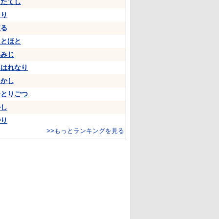
うたてし
たり
依る
ほとほと
いみじ
あはれなり
をかし
ひとりごつ
かし
侍り
>>もっとランキングを見る