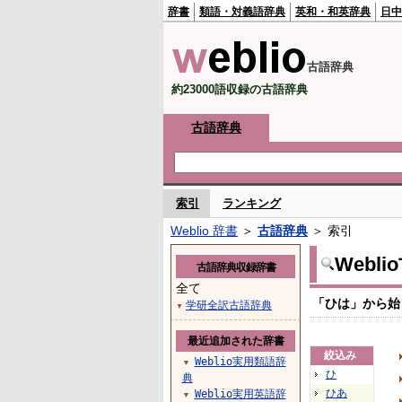
辞書
類語・対義語辞典
英和・和英辞典
日中
古語辞典
約23000語収録の古語辞典
古語辞典
索引
ランキング
Weblio 辞書
＞
古語辞典
＞ 索引
Webl
古語辞典収録辞書
全て
「ひは」から始
学研全訳古語辞典
▼
最近追加された辞書
絞込み
Weblio実用類語辞
▼
ひ
典
ひあ
Weblio実用英語辞
▼