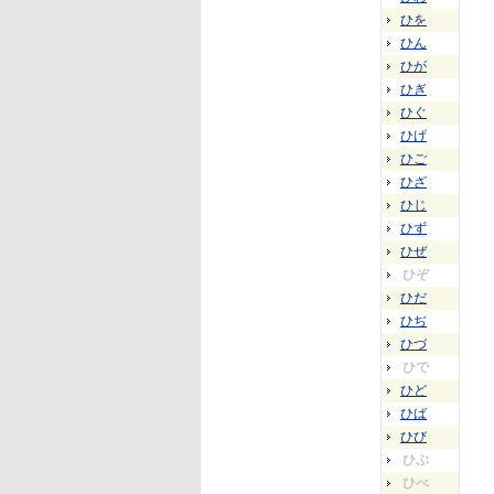
ひを
ひん
ひが
ひぎ
ひぐ
ひげ
ひご
ひざ
ひじ
ひず
ひぜ
ひぞ
ひだ
ひぢ
ひづ
ひで
ひど
ひば
ひび
ひぶ
ひべ