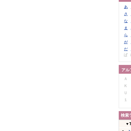
あ
さ
な
ま
ら
が
だ
ぱ
アル
Ａ
Ｋ
Ｕ
１
検索
▼